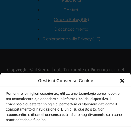
Pubblicità
Contatti
Cookie Policy (UE)
Disconoscimento
Dichiarazione sulla Privacy (UE)
Copyright © ilSicilia | aut. Tribunale di Palermo n.11 del
29/09/2015
Gestisci Consenso Cookie
Editore: Mercurio Comunicazione Soc. Coop. A.R.L.
Per fornire le migliori esperienze, utilizziamo tecnologie come i cookie
per memorizzare e/o accedere alle informazioni del dispositivo. Il
Direttore Editoriale: Maurizio Scaglione
consenso a queste tecnologie ci permetterà di elaborare dati come il
comportamento di navigazione o ID unici su questo sito. Non
Direttore Responsabile: Maria Calabrese
acconsentire o ritirare il consenso può influire negativamente su alcune
caratteristiche e funzioni.
p.zza Sant’Oliva, 9 – 90141 – Palermo – 091335557