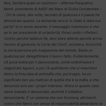
fare, Sembra quasi un ossimoro
– afferma Pasqualino
Monti, presidente di AdSP del Mare di Sicilia Occidentale –
.
Chi fa viene, alle volte, tacciato di qualcosa e il paese ha
dimostrato questo. La domanda vera è: lo Stato è dalla tua
parte? Io lo sento assente. Il messaggio trasmesso è che
se tu sei presidente di un’autorità, finisci sotto i riflettori:
‘occhio perché laddove fai, devi stare attento perché arriva
l’avviso di garanzia, la Corte dei Conti’, eccetera. Ancorché
tu sia la persona più trasparente del mondo. Basta un
qualcosa per delegittimare il lavoro fatto. Evidentemente,
c’è poca tutela per il denunciante, come sottolineava il
magistrato Agueci, e poi c’è quell’alone che si maschera
dietro la finta idea di antimafia che, purtroppo, ha un
significato ben più mafioso di quella che è la mafia, e che
denuncia solo per i propri interessi. Allora in questo caso
viene tutelato il denunciato, anziché il cittadino
denunciante. E’ un sistema che non funziona, altrimenti
coloro che fanno con senso di responsabilità abbandono la