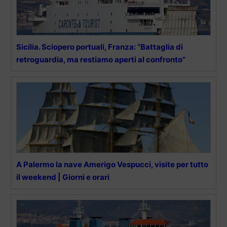
Sicilia. Sciopero portuali, Franza: “Battaglia di
retroguardia, ma restiamo aperti al confronto”
A Palermo la nave Amerigo Vespucci, visite per tutto
il weekend | Giorni e orari