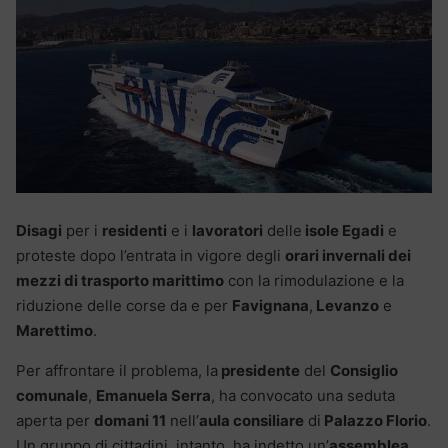
Disagi
per i
residenti
e i
lavoratori
delle
isole Egadi
e
proteste dopo l’entrata in vigore degli
orari invernali dei
mezzi di trasporto marittimo
con la rimodulazione e la
riduzione delle corse da e per
Favignana
,
Levanzo
e
Marettimo
.
Per affrontare il problema, la
presidente
del
Consiglio
comunale
,
Emanuela Serra
, ha convocato una seduta
aperta per
domani 11
nell’
aula consiliare
di
Palazzo Florio
.
Un gruppo di cittadini, intanto, ha indetto un’
assemblea