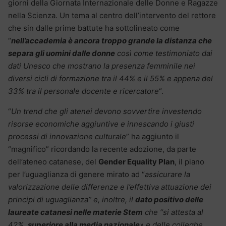
giorni della Giornata Internazionale delle Donne e Ragazze
nella Scienza. Un tema al centro dell’intervento del rettore
che sin dalle prime battute ha sottolineato come
“
nell’accademia è ancora troppo grande la distanza che
separa gli uomini dalle donne
così come testimoniato dai
dati Unesco che mostrano la presenza femminile nei
diversi cicli di formazione tra il 44% e il 55% e appena del
33% tra il personale docente e ricercatore
“.
“
Un trend che gli atenei devono sovvertire investendo
risorse economiche aggiuntive e innescando i giusti
processi di innovazione culturale
” ha aggiunto il
“magnifico” ricordando la recente adozione, da parte
dell’ateneo catanese, del
Gender Equality Plan
, il piano
per l’uguaglianza di genere mirato ad “
assicurare la
valorizzazione delle differenze e l’effettiva attuazione dei
principi di uguaglianza” e, inoltre, il
dato positivo delle
laureate catanesi nelle materie Stem
che “si attesta al
42%,
superiore alla media nazionale
» e delle colleghe