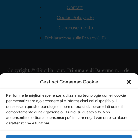
Contatti
Cookie Policy (UE)
Disconoscimento
Dichiarazione sulla Privacy (UE)
Copyright © ilSicilia | aut. Tribunale di Palermo n.11 del
29/09/2015
Gestisci Consenso Cookie
Editore: Mercurio Comunicazione Soc. Coop. A.R.L.
Per fornire le migliori esperienze, utilizziamo tecnologie come i cookie
per memorizzare e/o accedere alle informazioni del dispositivo. Il
Direttore Editoriale: Maurizio Scaglione
consenso a queste tecnologie ci permetterà di elaborare dati come il
comportamento di navigazione o ID unici su questo sito. Non
Direttore Responsabile: Maria Calabrese
acconsentire o ritirare il consenso può influire negativamente su alcune
caratteristiche e funzioni.
p.zza Sant’Oliva, 9 – 90141 – Palermo – 091335557