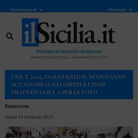
Cronache locali
Il Network
Fondato da Maurizio Scaglione
SABATO 8 AGOSTO 2026 - AGGIORNATO ALLE 17:13
UNICT 2022, INAUGURATO IL NUOVO ANNO
ACCADEMICO: GLI OSPITI E I TEMI
TRATTATI CLICCA PER LE FOTO
Redazione
lunedì 14 Febbraio 2022