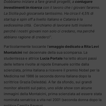
Dobbiamo iniziare a fare grandi progetti, a
coniugare
investimenti in ricerca
con il lavoro che i giovani faranno.
La Sicilia può giocarsela tantissimo. Ha circa il 4,5% di
startup e spin off a livello italiano e Catania è la
sedicesima città. Cerchiamo di lavorare tutti insieme
perché i nostri giovani non solo ci credano, ma perché
abbiano ragione di crederci”
.
Particolarmente toccante l’
omaggio dedicato a Rita Levi
Montalcini
nel decennale della sua scomparsa. La
studentessa e attrice
Lucia Portale
ha letto alcuni passi
delle lettere rivolte al nipote Emanuele scritte dalla
scienziata, prima italiana a ricevere il premio Nobel per la
Medicina nel 1986 (e seconda donna italiana dopo la
scrittrice Grazia Deledda). A far da sfondo, sui grandi
monitor allestiti sul palco, uno
slide show
con alcune
immagini della Montalcini, prima scienziata ad essere stata
nominata senatrice a vita nel 2001 (seconda donna dopo la
politica Camilla Ravera).