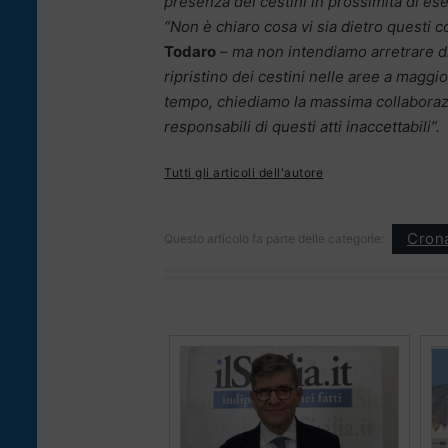
presenza dei cestini in prossimità di ese
“Non è chiaro cosa vi sia dietro questi c
Todaro
– ma non intendiamo arretrare di
ripristino dei cestini nelle aree a maggio
tempo, chiediamo la massima collaborazion
responsabili di questi atti inaccettabili”.
Tutti gli articoli dell'autore
Cron
Questo articolo fa parte delle categorie: