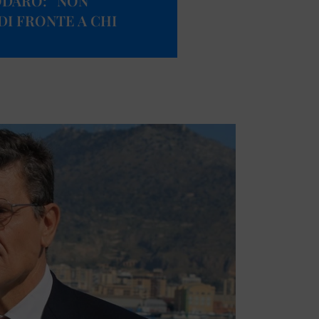
ODARO: “NON
I FRONTE A CHI