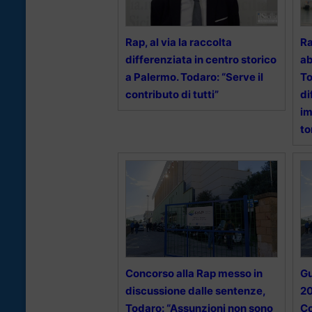
Rap, al via la raccolta
Ra
differenziata in centro storico
ab
a Palermo. Todaro: “Serve il
To
contributo di tutti”
di
im
to
Concorso alla Rap messo in
Gu
discussione dalle sentenze,
20
Todaro: “Assunzioni non sono
Co