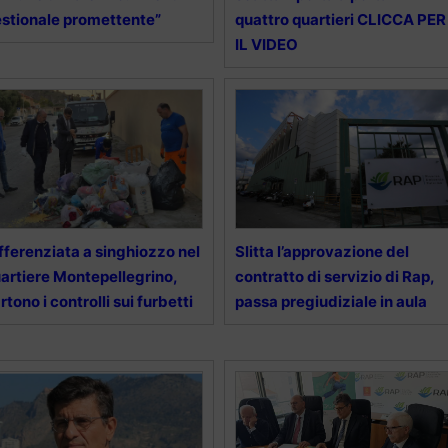
stionale promettente”
quattro quartieri CLICCA PER
IL VIDEO
fferenziata a singhiozzo nel
Slitta l’approvazione del
artiere Montepellegrino,
contratto di servizio di Rap,
rtono i controlli sui furbetti
passa pregiudiziale in aula