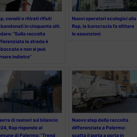
p, censiti e ritirati rifiuti
Nuovi operatori ecologici alla
bandonati in cinquanta siti.
Rap, la burocrazia fa slittare
daro: “Sulla raccolta
le assunzioni
fferenziata la strada è
boccata e non si può
rnare indietro”
erra di numeri sul bilancio
Nuovo step della raccolta
24, Rap risponde al
differenziata a Palermo:
mune di Palermo: “Trend
scatta il porta a porta in