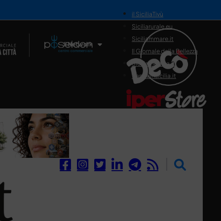
il SiciliaTivù
Siciliarurale.eu
Siciliammare.it
Il Network
Il Giornale della Bellezza
Siciliamedica.it
Sanitainsicilia.it