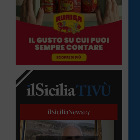
ilSiciliaNews
24