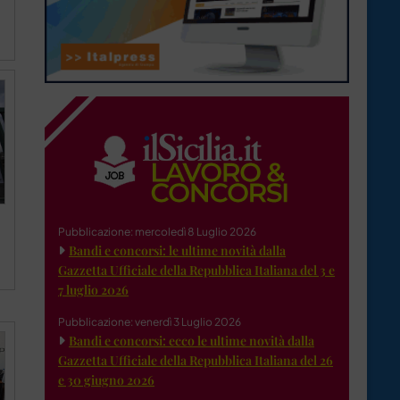
Pubblicazione: mercoledì 8 Luglio 2026
Bandi e concorsi: le ultime novità dalla
Gazzetta Ufficiale della Repubblica Italiana del 3 e
7 luglio 2026
Pubblicazione: venerdì 3 Luglio 2026
Bandi e concorsi: ecco le ultime novità dalla
Gazzetta Ufficiale della Repubblica Italiana del 26
e 30 giugno 2026