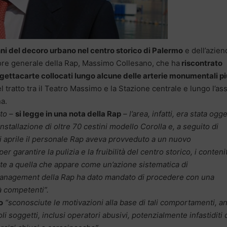
ni del decoro urbano nel centro storico di Palermo
e dell’azien
tore generale della Rap, Massimo Collesano, che ha
riscontrato
gettacarte collocati lungo alcune delle arterie monumentali pi
el tratto tra il Teatro Massimo e la Stazione centrale e lungo l’as
a.
ato –
si legge in una nota della Rap
– l’area, infatti, era stata ogg
nstallazione di oltre 70 cestini modello Corolla e, a seguito di
i aprile il personale Rap aveva provveduto a un nuovo
r garantire la pulizia e la fruibilità del centro storico, i conteni
nte a quella che appare come un’azione sistematica di
management della Rap ha dato mandato di procedere con una
à competenti”.
o
“sconosciute le motivazioni alla base di tali comportamenti, a
li soggetti, inclusi operatori abusivi, potenzialmente infastiditi 