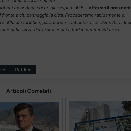
rcizi chiusi o saracinesche”.
ontinui episodi né chi ne sia responsabile –
afferma il presiden
 fronte a chi danneggia la città. Procederemo rapidamente al
re afflusso turistico, garantendo continuità al servizio. Allo ste
e delle forze dell’ordine e dei cittadini per individuare i
aca
Politica
Articoli Correlati