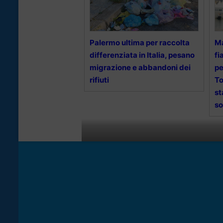
Palermo ultima per raccolta
Ma
differenziata in Italia, pesano
fi
migrazione e abbandoni dei
pe
rifiuti
To
st
so