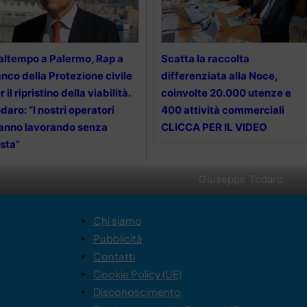
ltempo a Palermo, Rap a
Scatta la raccolta
anco della Protezione civile
differenziata alla Noce,
r il ripristino della viabilità.
coinvolte 20.000 utenze e
daro: “I nostri operatori
400 attività commerciali
anno lavorando senza
CLICCA PER IL VIDEO
sta”
Giuseppe Todaro
Chi siamo
Pubblicità
Contatti
Cookie Policy (UE)
Disconoscimento