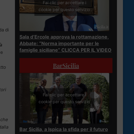
Fai clic per accettare i
cookie per questo servizio
da di
Sala d’Ercole approva la rottamazione,
Abbate: “Norma importante per le
ù
famiglie siciliane” CLICCA PER IL VIDEO
se
BarSicilia
etto
tori
Fai clic per accettare i
cookie per questo servizio
nche
dalla
Bar Sicilia, a Ispica la sfida per il futuro