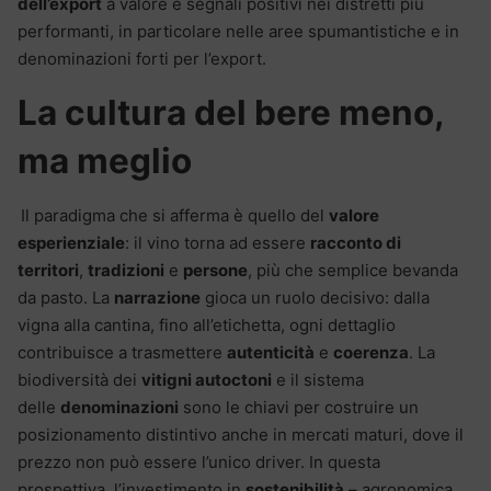
dell’export
a valore e segnali positivi nei distretti più
performanti, in particolare nelle aree spumantistiche e in
denominazioni forti per l’export.
La cultura del bere meno,
ma meglio
Il paradigma che si afferma è quello del
valore
esperienziale
: il vino torna ad essere
racconto di
territori
,
tradizioni
e
persone
, più che semplice bevanda
da pasto. La
narrazione
gioca un ruolo decisivo: dalla
vigna alla cantina, fino all’etichetta, ogni dettaglio
contribuisce a trasmettere
autenticità
e
coerenza
. La
biodiversità dei
vitigni autoctoni
e il sistema
delle
denominazioni
sono le chiavi per costruire un
posizionamento distintivo anche in mercati maturi, dove il
prezzo non può essere l’unico driver. In questa
prospettiva, l’investimento in
sostenibilità
– agronomica,