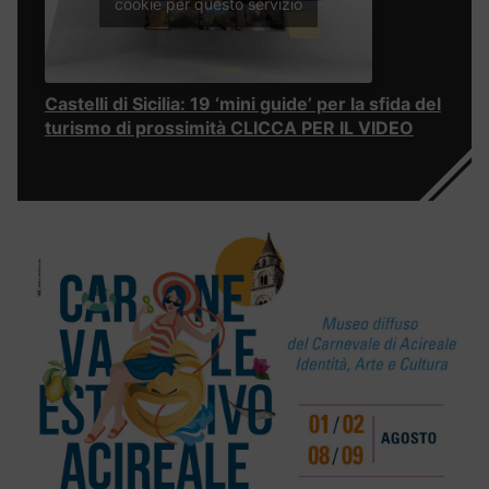
cookie per questo servizio
Castelli di Sicilia: 19 ‘mini guide’ per la sfida del
turismo di prossimità CLICCA PER IL VIDEO