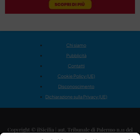
Chi siamo
Pubblicità
Contatti
Cookie Policy (UE)
Disconoscimento
Dichiarazione sulla Privacy (UE)
Copyright © ilSicilia | aut. Tribunale di Palermo n.11 del
29/09/2015