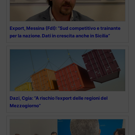
Export, Messina (FdI): “Sud competitivo e trainante
per la nazione. Dati in crescita anche in Sicilia”
Dazi, Cgia: “A rischio l’export delle regioni del
Mezzogiorno”