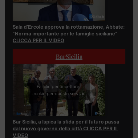
Sala d’Ercole approva la rottamazione, Abbate:
“Norma importante per le famiglie siciliane”
CLICCA PER IL VIDEO
BarSicilia
Fai clic per accettare i
cookie per questo servizio
Bar Sicilia, a Ispica la sfida per il futuro passa
dal nuovo governo della città CLICCA PER IL
VIDEO