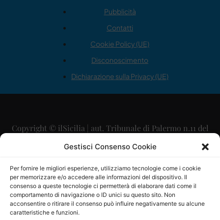
Pubblicità
Contatti
Cookie Policy (UE)
Disconoscimento
Dichiarazione sulla Privacy (UE)
Copyright © ilSicilia | aut. Tribunale di Palermo n.11 del
29/09/2015
Gestisci Consenso Cookie
Editore: Mercurio Comunicazione Soc. Coop. A.R.L.
Per fornire le migliori esperienze, utilizziamo tecnologie come i cookie
per memorizzare e/o accedere alle informazioni del dispositivo. Il
Direttore Editoriale: Maurizio Scaglione
consenso a queste tecnologie ci permetterà di elaborare dati come il
comportamento di navigazione o ID unici su questo sito. Non
Direttore Responsabile: Maria Calabrese
acconsentire o ritirare il consenso può influire negativamente su alcune
caratteristiche e funzioni.