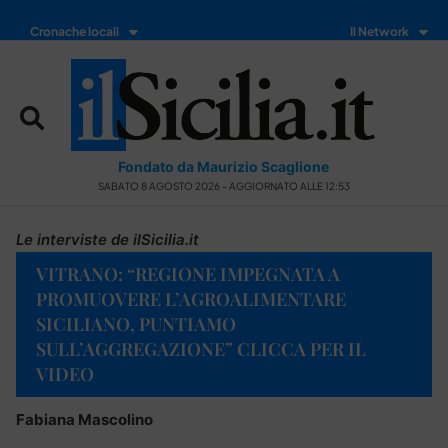
Cronache locali
Il Network
Fondato da Maurizio Scaglione
SABATO 8 AGOSTO 2026 - AGGIORNATO ALLE 12:53
Le interviste de ilSicilia.it
VITRANO: “REGIONE IMPEGNATA A
PROMUOVERE L’AGROALIMENTARE
SICILIANO, PUNTIAMO
SULL’AGGREGAZIONE” CLICCA PER IL
VIDEO
Fabiana Mascolino