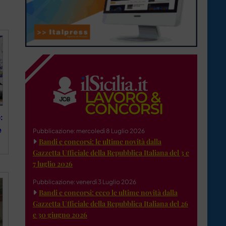
:
e
Pubblicazione: mercoledì 8 Luglio 2026
Bandi e concorsi: le ultime novità dalla
Gazzetta Ufficiale della Repubblica Italiana del 3 e
7 luglio 2026
Pubblicazione: venerdì 3 Luglio 2026
Bandi e concorsi: ecco le ultime novità dalla
Gazzetta Ufficiale della Repubblica Italiana del 26
e 30 giugno 2026