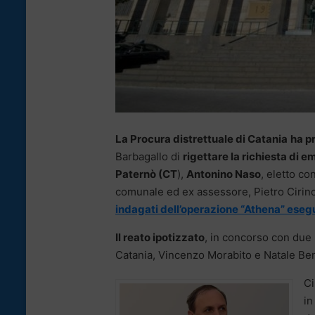
La Procura distrettuale di Catania
ha p
Barbagallo di
rigettare la richiesta di 
Paternò (CT
),
Antonino Naso
, eletto co
comunale ed ex assessore, Pietro Cirino,
indagati dell’operazione “Athena” esegui
Il reato ipotizzato
, in concorso con due 
Catania, Vincenzo Morabito e Natale Be
Ci
in