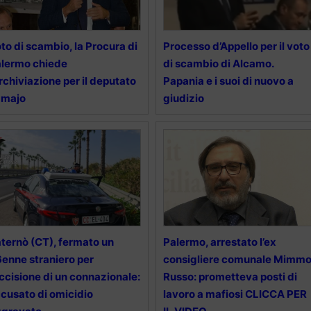
to di scambio, la Procura di
Processo d’Appello per il voto
lermo chiede
di scambio di Alcamo.
archiviazione per il deputato
Papania e i suoi di nuovo a
amajo
giudizio
ternò (CT), fermato un
Palermo, arrestato l’ex
enne straniero per
consigliere comunale Mimm
uccisione di un connazionale:
Russo: prometteva posti di
cusato di omicidio
lavoro a mafiosi CLICCA PER