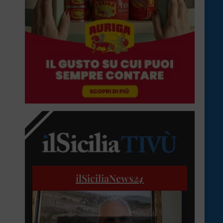
ilSiciliaNews
24