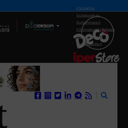
il SiciliaTivù
Siciliarurale.eu
Siciliammare.it
Il Network
Il Giornale della Bellezza
Siciliamedica.it
Sanitainsicilia.it