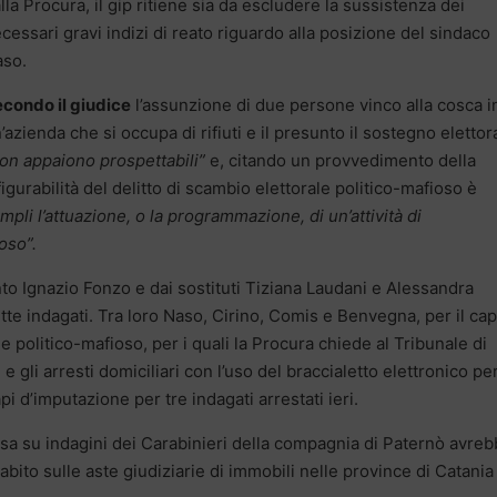
lla Procura, il gip ritiene sia da escludere la sussistenza dei
cessari gravi indizi di reato riguardo alla posizione del sindaco
so.
condo il giudice
l’assunzione di due persone vinco alla cosca i
’azienda che si occupa di rifiuti e il presunto il sostegno elettor
on appaiono prospettabili”
e, citando un provvedimento della
igurabilità del delitto di scambio elettorale politico-mafioso è
pli l’attuazione, o la programmazione, di un’attività di
oso”.
nto Ignazio Fonzo e dai sostituti Tiziana Laudani e Alessandra
te indagati. Tra loro Naso, Cirino, Comis e Benvegna, per il ca
e politico-mafioso, per i quali la Procura chiede al Tribunale di
e gli arresti domiciliari con l’uso del braccialetto elettronico pe
pi d’imputazione per tre indagati arrestati ieri.
basa su indagini dei Carabinieri della compagnia di Paternò avre
abito sulle aste giudiziarie di immobili nelle province di Catania