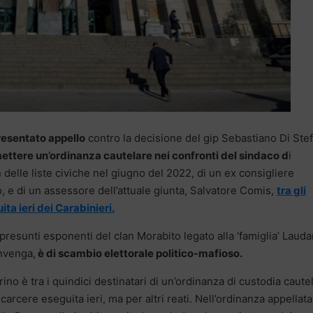
resentato appello
contro la decisione del gip Sebastiano Di Ste
emettere un’ordinanza cautelare nei confronti del sindaco d
i
n delle liste civiche nel giugno del 2022, di un ex consigliere
 e di un assessore dell’attuale giunta, Salvatore Comis,
tra gli
ta ieri dei Carabinieri.
presunti esponenti del clan Morabito legato alla ‘famiglia’ Lauda
nvenga,
è di scambio elettorale politico-mafioso.
rino è tra i quindici destinatari di un’ordinanza di custodia caute
 carcere eseguita ieri, ma per altri reati. Nell’ordinanza appellata