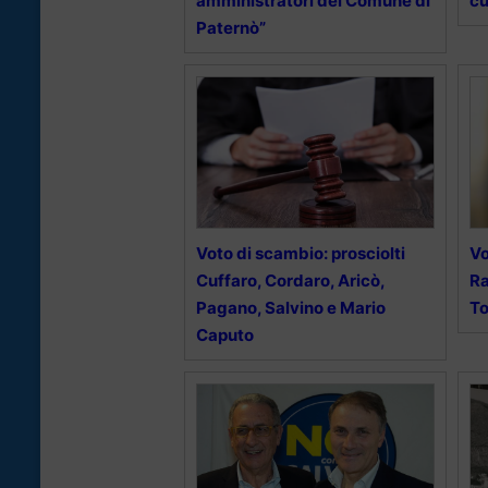
amministratori del Comune di
cu
Paternò”
Voto di scambio: prosciolti
Vo
Cuffaro, Cordaro, Aricò,
Ra
Pagano, Salvino e Mario
To
Caputo