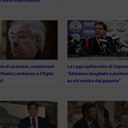
i sono responsabile”
to di scambio, condannati
La Lega sull’arresto di Caputo
ffaele Lombardo e il figlio
“Abbiamo sbagliato a puntar
ti
su chi veniva dal passato”