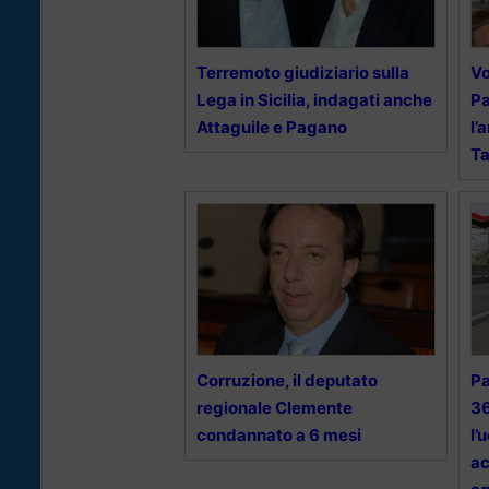
Terremoto giudiziario sulla
Vo
Lega in Sicilia, indagati anche
Pa
Attaguile e Pagano
l’
T
Corruzione, il deputato
Pa
regionale Clemente
36
condannato a 6 mesi
l’
ac