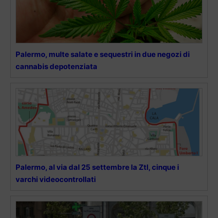
Palermo, multe salate e sequestri in due negozi di
cannabis depotenziata
Palermo, al via dal 25 settembre la Ztl, cinque i
varchi videocontrollati