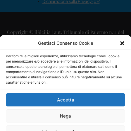
Dichiarazione sulla Privacy (UE)
Copyright © ilSicilia | aut. Tribunale di Palermo n.11 del
29/09/2015
Gestisci Consenso Cookie
Editore: Mercurio Comunicazione Soc. Coop. A.R.L.
Per fornire le migliori esperienze, utilizziamo tecnologie come i cookie
per memorizzare e/o accedere alle informazioni del dispositivo. Il
Direttore Editoriale: Maurizio Scaglione
consenso a queste tecnologie ci permetterà di elaborare dati come il
comportamento di navigazione o ID unici su questo sito. Non
Direttore Responsabile: Maria Calabrese
acconsentire o ritirare il consenso può influire negativamente su alcune
caratteristiche e funzioni.
p.zza Sant’Oliva, 9 – 90141 – Palermo – 091335557
P.IVA: 06334930820
Accetta
Mercurio Comunicazione Società Cooperativa a r.l. è
iscritta al Registro degli Operatori di Comunicazione al
Nega
numero 26988