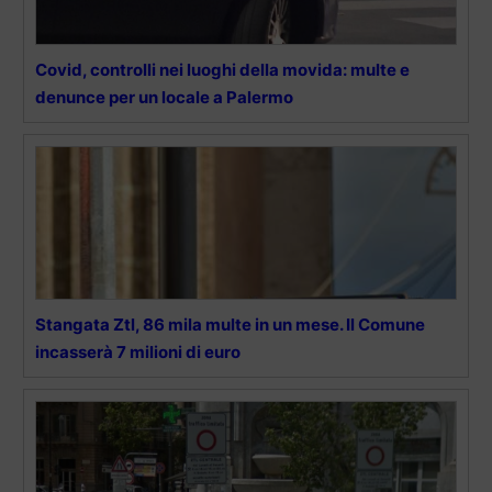
Covid, controlli nei luoghi della movida: multe e
denunce per un locale a Palermo
Stangata Ztl, 86 mila multe in un mese. Il Comune
incasserà 7 milioni di euro