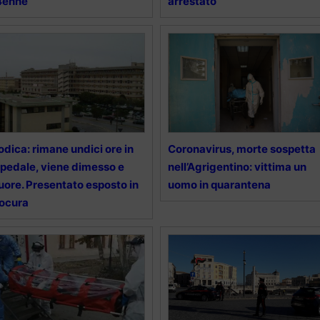
4enne
arrestato
dica: rimane undici ore in
Coronavirus, morte sospetta
pedale, viene dimesso e
nell’Agrigentino: vittima un
ore. Presentato esposto in
uomo in quarantena
ocura