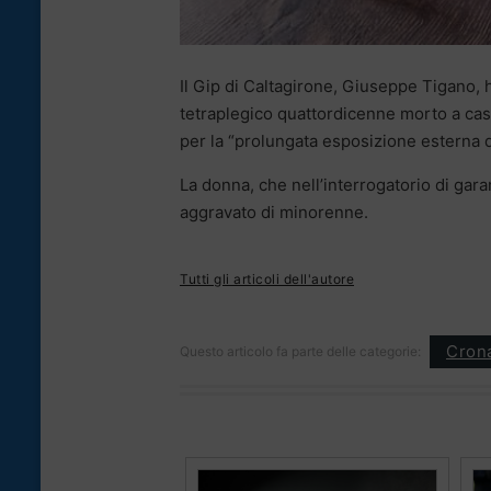
Il Gip di Caltagirone, Giuseppe Tigano,
tetraplegico quattordicenne morto a cas
per la “prolungata esposizione esterna d
La donna, che nell’interrogatorio di gar
aggravato di minorenne.
Tutti gli articoli dell'autore
Cron
Questo articolo fa parte delle categorie: