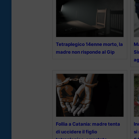
Tetraplegico 14enne morto, la
Ma
madre non risponde al Gip
Si
ag
Follia a Catania: madre tenta
In
di uccidere il figlio
si