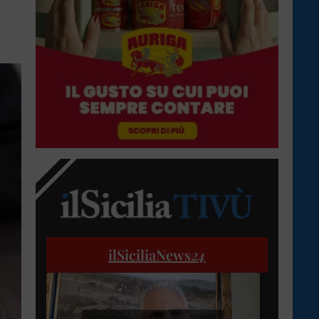
ilSiciliaNews
24