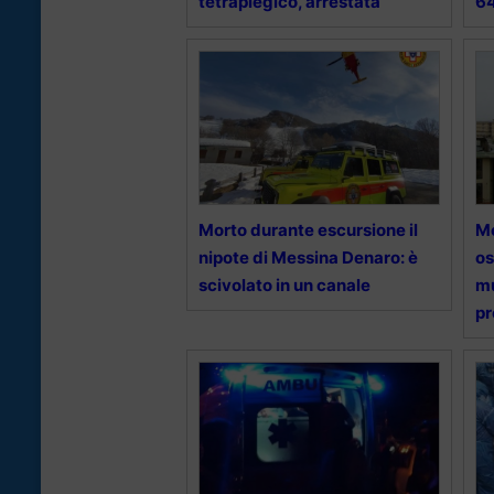
tetraplegico, arrestata
6
Morto durante escursione il
Mo
nipote di Messina Denaro: è
os
scivolato in un canale
mu
pr