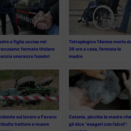
dre e figlia uccise nel
Tetraplegico 14enne morto d
racusano: fermato titolare
36 ore a casa, fermata la
enzia onoranze funebri
madre
cidente sul lavoro a Favara:
Catania, picchia la madre ch
 ribalta trattore e muore
gli dice “esageri con l’alcol”: