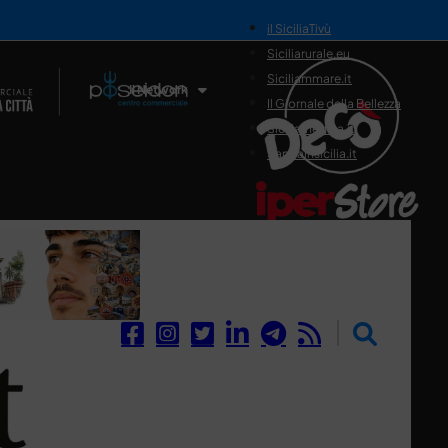
il SiciliaTivù
Siciliarurale.eu
Siciliammare.it
Il Network
Il Giornale della Bellezza
Siciliamedica.it
Sanitainsicilia.it