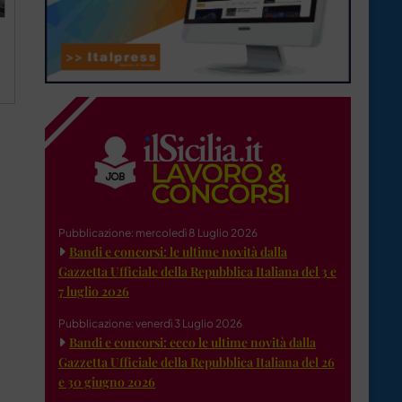
Pubblicazione: mercoledì 8 Luglio 2026
Bandi e concorsi: le ultime novità dalla
Gazzetta Ufficiale della Repubblica Italiana del 3 e
7 luglio 2026
Pubblicazione: venerdì 3 Luglio 2026
Bandi e concorsi: ecco le ultime novità dalla
Gazzetta Ufficiale della Repubblica Italiana del 26
e 30 giugno 2026