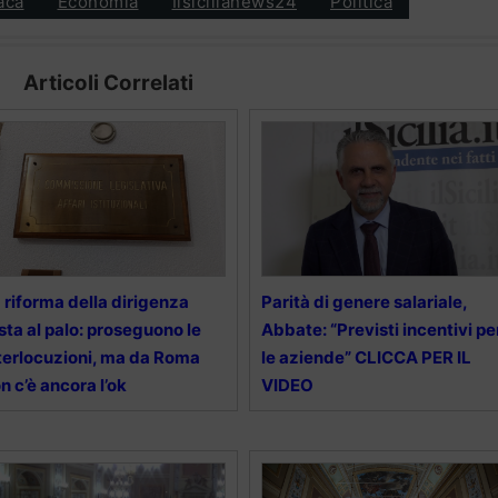
aca
Economia
Ilsicilianews24
Politica
Articoli Correlati
 riforma della dirigenza
Parità di genere salariale,
sta al palo: proseguono le
Abbate: “Previsti incentivi pe
terlocuzioni, ma da Roma
le aziende” CLICCA PER IL
n c’è ancora l’ok
VIDEO