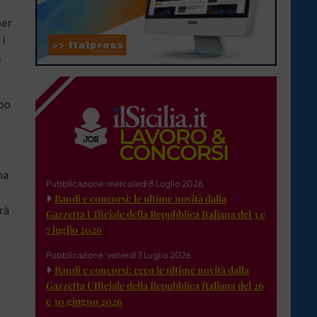
per
 i
e
apo
ma
Pubblicazione: mercoledì 8 Luglio 2026
Bandi e concorsi: le ultime novità dalla
rà
Gazzetta Ufficiale della Repubblica Italiana del 3 e
7 luglio 2026
Pubblicazione: venerdì 3 Luglio 2026
Bandi e concorsi: ecco le ultime novità dalla
Gazzetta Ufficiale della Repubblica Italiana del 26
e 30 giugno 2026