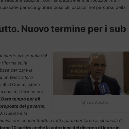
sedute e audizioni con i sindacati e le interlocuzioni tra il
cessarie per scongiurare possibili ostacoli nel percorso della
tto. Nuovo termine per i sub
ndamento presentato dal
 riforma sulla
 base per dare la
su un testo a loro
 della I Commissione
ha aperto i termini per
“
Darò tempo per gli
Ignazio Abbate
proposta del governo,
0.
Questa è la
issione consentendo a tutti i parlamentari e ai sindacati di
iorno 10 partirà anche la votazione del disegno di legge in