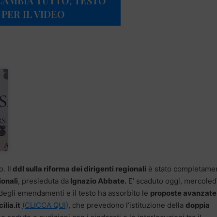
“CAMBIA TUTTO, TESTO
PER IL VIDEO
. Il
ddl sulla riforma dei dirigenti regionali
è stato completame
ionali
, presieduta da
Ignazio Abbate.
E’ scaduto oggi, mercoled
degli emendamenti e il testo ha assorbito le
proposte avanzate
cilia.it
(CLICCA QUI)
, che prevedono l’istituzione della
doppia