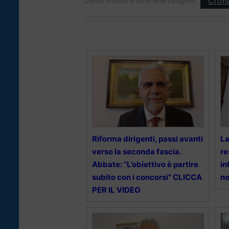
Cron
Questo articolo fa parte delle categorie:
Riforma dirigenti, passi avanti
La
verso la seconda fascia.
re
Abbate: “L’obiettivo è partire
in
subito con i concorsi” CLICCA
no
PER IL VIDEO