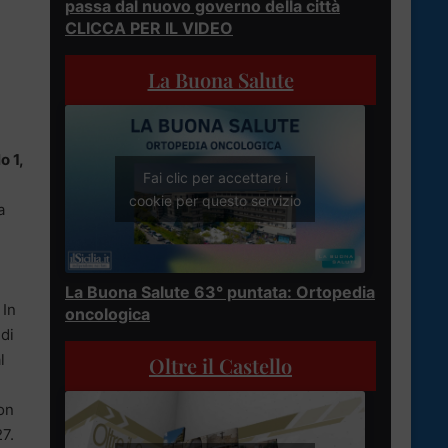
passa dal nuovo governo della città
CLICCA PER IL VIDEO
La Buona Salute
o 1,
Fai clic per accettare i
cookie per questo servizio
a
n
La Buona Salute 63° puntata: Ortopedia
 In
oncologica
 di
l
Oltre il Castello
con
27.