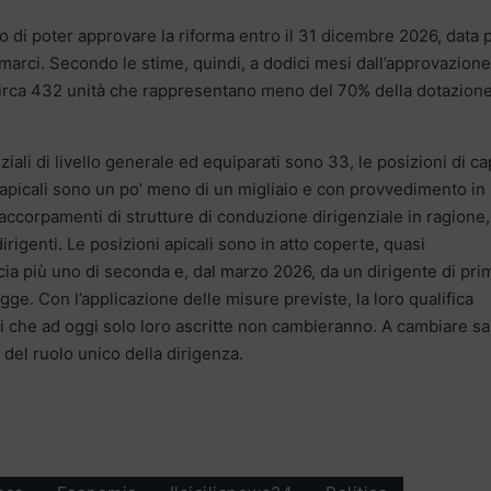
lo di poter approvare la riforma entro il 31 dicembre 2026, data 
i marci. Secondo le stime, quindi, a dodici mesi dall’approvazione
i circa 432 unità che rappresentano meno del 70% della dotazion
iali di livello generale ed equiparati sono 33, le posizioni di c
 apicali sono un po’ meno di un migliaio e con provvedimento in
 accorpamenti di strutture di conduzione dirigenziale in ragione,
irigenti. Le posizioni apicali sono in atto coperte, quasi
scia più uno di seconda e, dal marzo 2026, da un dirigente di pri
legge. Con l’applicazione delle misure previste, la loro qualifica
oni che ad oggi solo loro ascritte non cambieranno. A cambiare sa
 del ruolo unico della dirigenza.