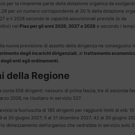
co per la rimanente parte della dotazione organica da svolgersi
art.28 per un numero corrispondente al 30 % della dotazione org
2027 e il 2028 secondo le capacità assunzionali previste (e da
tivi) nel
Piao per gli anni 2026, 2027 e 2028
e secondo i tempi
alla nuova previsione di assetto della dirigenza ne conseguono l
rimento degli incarichi dirigenziali
; al
trattamento economic
egli enti agli ordinamenti.
i della Regione
 conta 558 dirigenti: nessuno di prima fascia, tre di seconda fa
marzo 2026, ne risultano in servizio 527.
sta la fuoriuscita di 185 dirigenti per raggiunti limiti di età: 10 
 al 30 giugno 2027; 5 al 31 dicembre 2027; 42 al 30 giugno 20
rio dimezzamento dell’organico che vedrebbe in servizio solo 