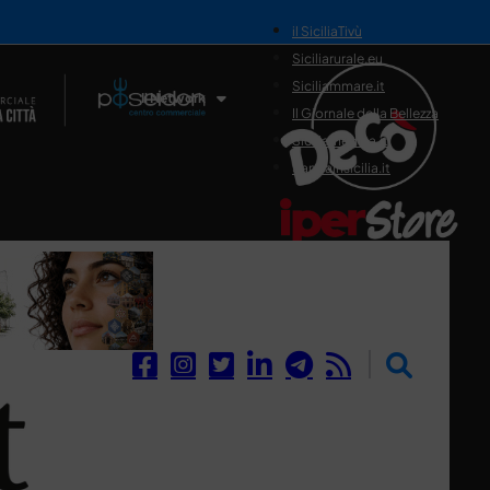
il SiciliaTivù
Siciliarurale.eu
Siciliammare.it
Il Network
Il Giornale della Bellezza
Siciliamedica.it
Sanitainsicilia.it