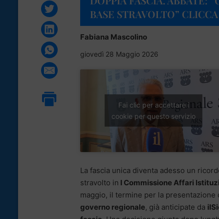
DOPPIA FASCIA. ABBATE: 
BASE STRAVOLTO” CLICCA 
Fabiana Mascolino
giovedì 28 Maggio 2026
Fai clic per accettare i
cookie per questo servizio
La fascia unica diventa adesso un ricordo
stravolto in
I Commissione Affari Istituz
maggio, il termine per la presentazione 
governo regionale
, già anticipate da
ilSi