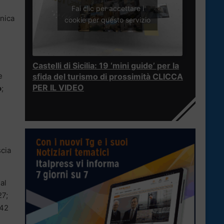
Fai clic per accettare i
anica
cookie per questo servizio
Castelli di Sicilia: 19 ‘mini guide’ per la
e
sfida del turismo di prossimità CLICCA
PER IL VIDEO
o
;
scia
al
27;
342