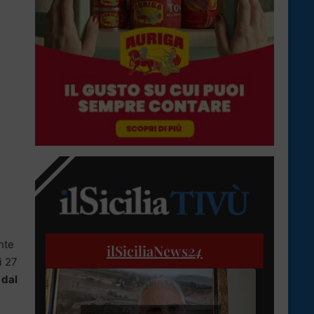
nte
ilSiciliaNews
24
ì 27
 dal