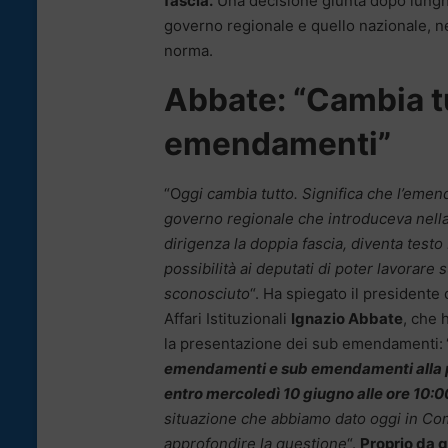
fascia.
Una decisione giunta dopo lunghe 
governo regionale e quello nazionale, ne
norma.
Abbate: “Cambia tu
emendamenti”
“O
ggi cambia tutto. Significa che l’eme
governo regionale che introduceva nella
dirigenza la doppia fascia, diventa testo
possibilità ai deputati di poter lavorare 
sconosciuto
“. Ha spiegato il presidente
Affari Istituzionali
Ignazio Abbate
, che 
la presentazione dei sub emendamenti:
emendamenti e sub emendamenti alla 
entro mercoledì 10 giugno alle ore 10:0
situazione che abbiamo dato oggi in Comm
approfondire la questione
“.
Proprio da g