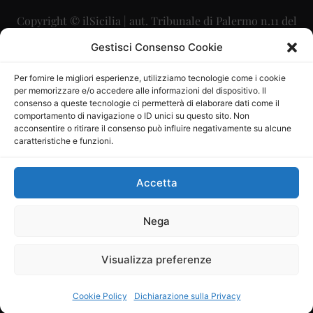
Copyright © ilSicilia | aut. Tribunale di Palermo n.11 del
29/09/2015
Gestisci Consenso Cookie
Editore: Mercurio Comunicazione Soc. Coop. A.R.L.
Per fornire le migliori esperienze, utilizziamo tecnologie come i cookie
per memorizzare e/o accedere alle informazioni del dispositivo. Il
Direttore Editoriale: Maurizio Scaglione
consenso a queste tecnologie ci permetterà di elaborare dati come il
comportamento di navigazione o ID unici su questo sito. Non
Direttore Responsabile: Maria Calabrese
acconsentire o ritirare il consenso può influire negativamente su alcune
caratteristiche e funzioni.
p.zza Sant’Oliva, 9 – 90141 – Palermo – 091335557
P.IVA: 06334930820
Accetta
Mercurio Comunicazione Società Cooperativa a r.l. è
iscritta al Registro degli Operatori di Comunicazione al
Nega
numero 26988
Visualizza preferenze
Sito gestito da
La Digitale srl
–
info@ladigitale.it
Cookie Policy
Dichiarazione sulla Privacy