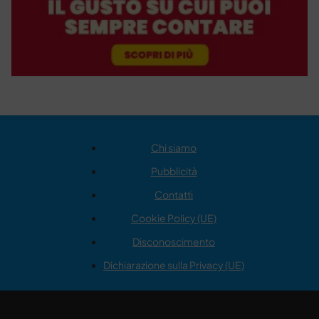
Chi siamo
Pubblicità
Contatti
Cookie Policy (UE)
Disconoscimento
Dichiarazione sulla Privacy (UE)