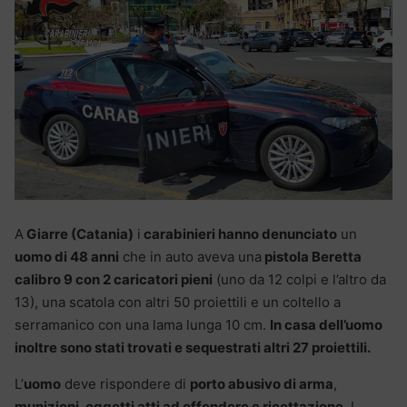
A
Giarre (Catania)
i
carabinieri hanno denunciato
un
uomo di 48 anni
che in auto aveva una
pistola Beretta
calibro 9 con 2 caricatori pieni
(uno da 12 colpi e l’altro da
13), una scatola con altri 50 proiettili e un coltello a
serramanico con una lama lunga 10 cm.
In casa dell’uomo
inoltre sono stati trovati e sequestrati altri 27 proiettili.
L’
uomo
deve rispondere di
porto abusivo di arma
,
munizioni, oggetti atti ad offendere e ricettazione.
I