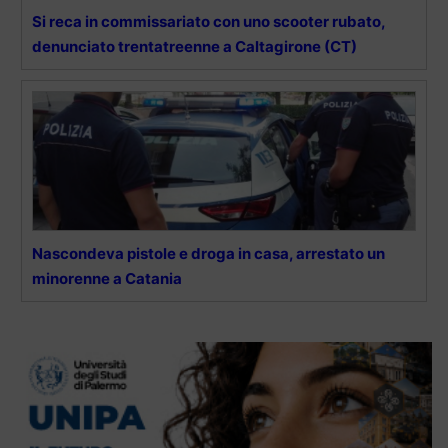
Si reca in commissariato con uno scooter rubato,
denunciato trentatreenne a Caltagirone (CT)
Nascondeva pistole e droga in casa, arrestato un
minorenne a Catania