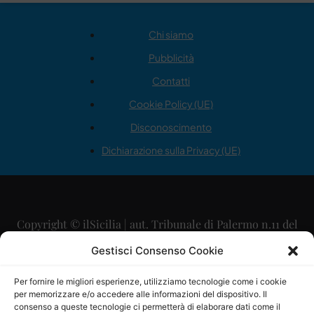
Chi siamo
Pubblicità
Contatti
Cookie Policy (UE)
Disconoscimento
Dichiarazione sulla Privacy (UE)
Copyright © ilSicilia | aut. Tribunale di Palermo n.11 del
29/09/2015
Gestisci Consenso Cookie
Editore: Mercurio Comunicazione Soc. Coop. A.R.L.
Per fornire le migliori esperienze, utilizziamo tecnologie come i cookie
per memorizzare e/o accedere alle informazioni del dispositivo. Il
Direttore Editoriale: Maurizio Scaglione
consenso a queste tecnologie ci permetterà di elaborare dati come il