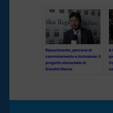
Ripascimento, percorsi di
A 
camminamento e inclusione: il
gi
progetto demaniale di
Co
Giardini Naxos
co