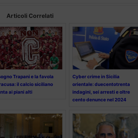
Articoli Correlati
 sogno Trapani e la favola
Cyber crime in Sicilia
racusa: il calcio siciliano
orientale: duecentotrenta
nta ai piani alti
indagini, sei arresti e oltre
cento denunce nel 2024