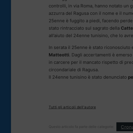
controlli, in via Roma, hanno notato un g
azzurra del Ragusa con il nome e il numer
25enne è fuggito a piedi, facendo perd
stato rintracciato sul sagrato della
Catte
all’aiuto del 24enne tunisino, che lo avr
In serata il 25enne è stato riconosciuto
Matteotti
. Dagli accertamenti è emerso
in carcere per il mancato rispetto di pre
circondariale di Ragusa.
Il 24enne tunisino è stato denunciato
pe
Tutti gli articoli dell'autore
Cron
Questo articolo fa parte delle categorie: