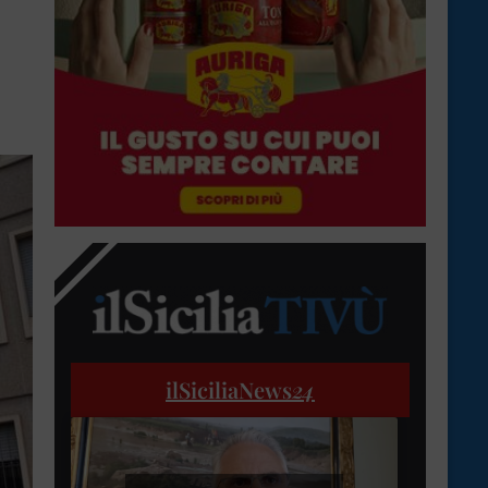
ilSiciliaNews
24