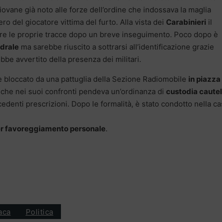
iovane già noto alle forze dell’ordine che indossava la maglia
o del giocatore vittima del furto. Alla vista dei
Carabinieri
il
ere le proprie tracce dopo un breve inseguimento. Poco dopo è
drale
ma sarebbe riuscito a sottrarsi all’identificazione grazie
ebbe avvertito della presenza dei militari.
 e bloccato da una pattuglia della Sezione Radiomobile
in piazza
 che nei suoi confronti pendeva un’ordinanza di
custodia caute
cedenti prescrizioni. Dopo le formalità, è stato condotto nella c
r favoreggiamento personale
.
aca
Politica