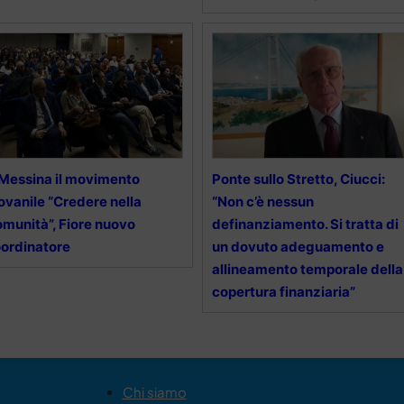
Messina il movimento
Ponte sullo Stretto, Ciucci:
ovanile “Credere nella
“Non c’è nessun
munità”, Fiore nuovo
definanziamento. Si tratta di
ordinatore
un dovuto adeguamento e
allineamento temporale della
copertura finanziaria”
Chi siamo