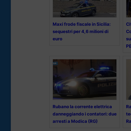
Maxi frode fiscale in Sicilia:
Ci
sequestri per 4,6 milioni di
Co
euro
su
PE
Rubano la corrente elettrica
Ra
danneggiando i contatori: due
te
arresti a Modica (RG)
Ra