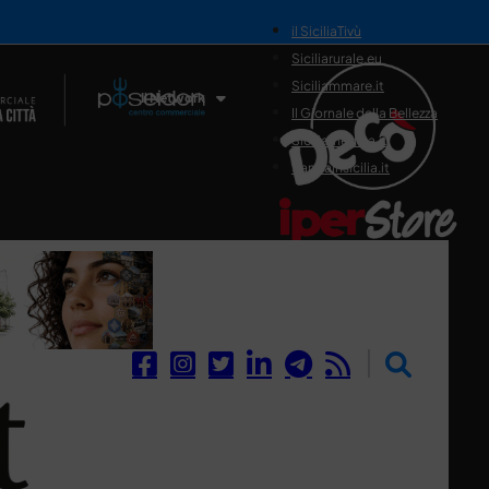
il SiciliaTivù
Siciliarurale.eu
Siciliammare.it
Il Network
Il Giornale della Bellezza
Siciliamedica.it
Sanitainsicilia.it