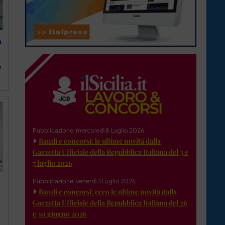
a
o
Pubblicazione: mercoledì 8 Luglio 2026
Bandi e concorsi: le ultime novità dalla
Gazzetta Ufficiale della Repubblica Italiana del 3 e
7 luglio 2026
Pubblicazione: venerdì 3 Luglio 2026
Bandi e concorsi: ecco le ultime novità dalla
Gazzetta Ufficiale della Repubblica Italiana del 26
e 30 giugno 2026