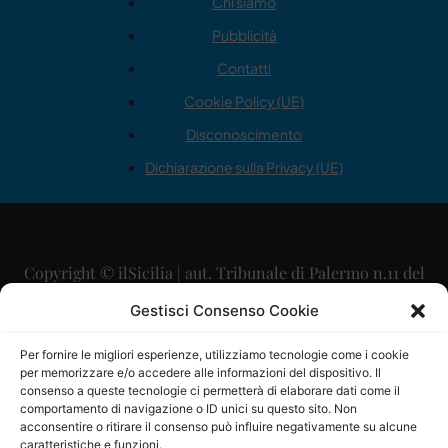
Chi siamo
Pubblicità
Contatti
Cookie Policy (UE)
Disconoscimento
Dichiarazione sulla Privacy (UE)
Copyright © ilSicilia | aut. Tribunale di Palermo n.11 del
29/09/2015
Gestisci Consenso Cookie
Editore: Mercurio Comunicazione Soc. Coop. A.R.L.
Per fornire le migliori esperienze, utilizziamo tecnologie come i cookie
per memorizzare e/o accedere alle informazioni del dispositivo. Il
Direttore Editoriale: Maurizio Scaglione
consenso a queste tecnologie ci permetterà di elaborare dati come il
comportamento di navigazione o ID unici su questo sito. Non
Direttore Responsabile: Maria Calabrese
acconsentire o ritirare il consenso può influire negativamente su alcune
caratteristiche e funzioni.