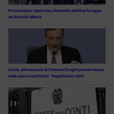
Prevenzione: l’open day itinerante dell’Asp fa tappa
ad Altavilla Milicia
Covid, all’avanzata di Omicron Draghi prende tempo
sulle nuove restrizioni: “Aspettiamo i dati”