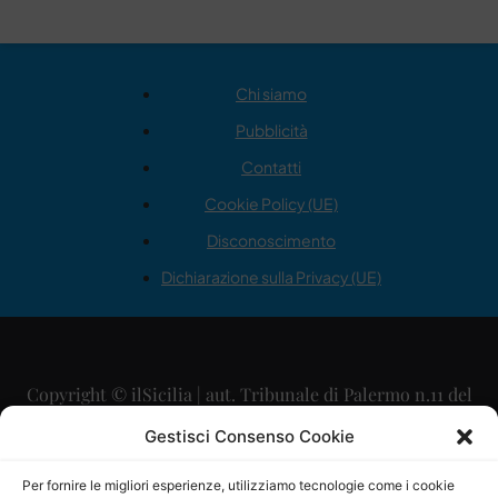
Chi siamo
Pubblicità
Contatti
Cookie Policy (UE)
Disconoscimento
Dichiarazione sulla Privacy (UE)
Copyright © ilSicilia | aut. Tribunale di Palermo n.11 del
29/09/2015
Gestisci Consenso Cookie
Editore: Mercurio Comunicazione Soc. Coop. A.R.L.
Per fornire le migliori esperienze, utilizziamo tecnologie come i cookie