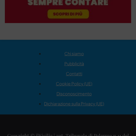
Chi siamo
Pubblicità
Contatti
Cookie Policy (UE)
Disconoscimento
Dichiarazione sulla Privacy (UE)
Copyright © ilSicilia | aut. Tribunale di Palermo n.11 del