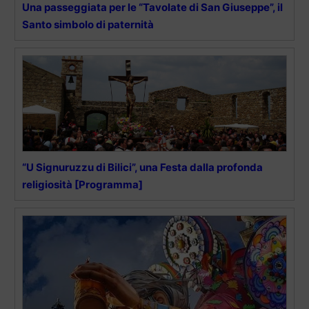
Una passeggiata per le “Tavolate di San Giuseppe”, il
Santo simbolo di paternità
“U Signuruzzu di Bilici”, una Festa dalla profonda
religiosità [Programma]