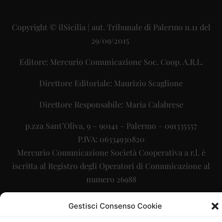
Copyright © ilSicilia | aut. Tribunale di Palermo n.11 del
29/09/2015
Editore: Mercurio Comunicazione Soc. Coop. A.R.L.
Direttore Editoriale: Maurizio Scaglione
Direttore Responsabile: Maria Calabrese
p.zza Sant’Oliva, 9 – 90141 – Palermo – 091335557
P.IVA: 06334930820
Mercurio Comunicazione Società Cooperativa a r.l. è
iscritta al Registro degli Operatori di Comunicazione al
numero 26988
Sito gestito da
La Digitale srl
–
info@ladigitale.it
Gestisci Consenso Cookie