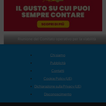
Riunione del Comitato operativo per la viabilità
Chi siamo
Pubblicità
Contatti
Cookie Policy (UE)
Dichiarazione sulla Privacy (UE)
Disconoscimento