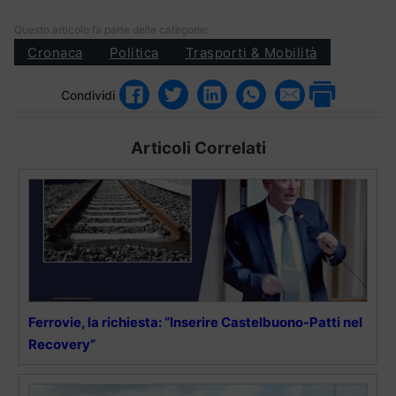
Questo articolo fa parte delle categorie:
Cronaca
Politica
Trasporti & Mobilità
Condividi
Articoli Correlati
Ferrovie, la richiesta: “Inserire Castelbuono-Patti nel
Recovery”