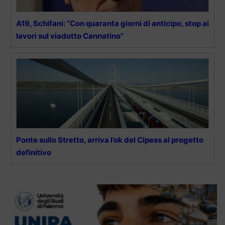
A19, Schifani: “Con quaranta giorni di anticipo, stop ai
lavori sul viadotto Cannatino”
Ponte sullo Stretto, arriva l’ok del Cipess al progetto
definitivo