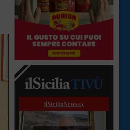
ilSiciliaNews
24