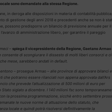
 locale sono demandate alla stessa Regione.
tane, in deroga alle disposizioni in materia di contabilità pubblica
nto di gestione degli anni 2018 e precedenti anche se non è sta
ione, possono predisporre un bilancio di previsione annuale per il
o l’avanzo di amministrazione libero, per garantire il pareggio
umeci –
spiega il vicepresidente della Regione, Gaetano Armao
 consente di scongiurare il dissesto di molti liberi consorzi e ci
lche mese, sarebbero andati in default.
sentono –
prosegue Armao
– alle province di approvare bilanci e
ti che potranno essere rilanciati non appena approvata dall’Ars 
ncio che prevede l’attualizzazione di 500 milioni di euro per
lo Stato siglato a dicembre. I 140 milioni fsc sono temporaneam
o con la prossima programmazione, sicchè entro settembre pros
emanate le nuove norme di attuazione dello statuto, che
nanza locale e quindi potrà risolversi definitivamente la