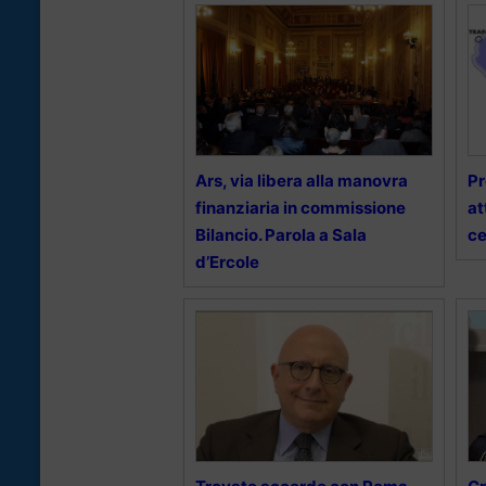
Ars, via libera alla manovra
Pr
finanziaria in commissione
at
Bilancio. Parola a Sala
ce
d’Ercole