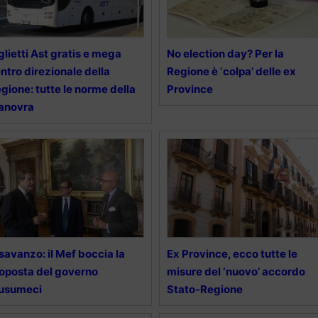
glietti Ast gratis e mega
No election day? Per la
ntro direzionale della
Regione è ‘colpa’ delle ex
gione: tutte le norme della
Province
anovra
savanzo: il Mef boccia la
Ex Province, ecco tutte le
oposta del governo
misure del ‘nuovo’ accordo
usumeci
Stato-Regione