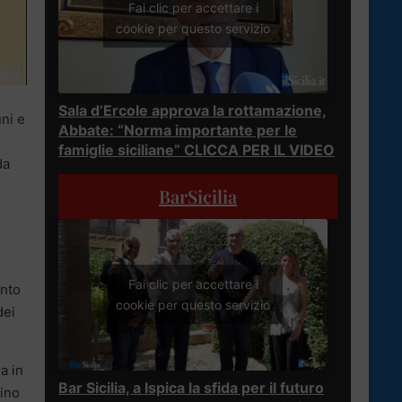
Fai clic per accettare i
cookie per questo servizio
Sala d’Ercole approva la rottamazione,
uni e
Abbate: “Norma importante per le
famiglie siciliane” CLICCA PER IL VIDEO
da
BarSicilia
Fai clic per accettare i
anto
cookie per questo servizio
dei
a in
Bar Sicilia, a Ispica la sfida per il futuro
Fino