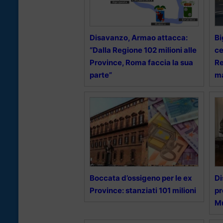
Disavanzo, Armao attacca:
Bi
“Dalla Regione 102 milioni alle
ce
Province, Roma faccia la sua
Re
parte”
m
Boccata d’ossigeno per le ex
Di
Province: stanziati 101 milioni
pr
M