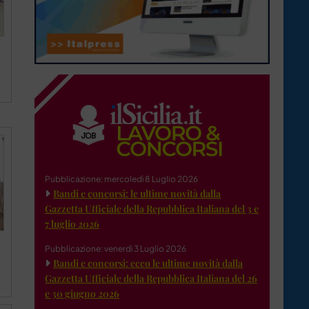
Pubblicazione: mercoledì 8 Luglio 2026
Bandi e concorsi: le ultime novità dalla
Gazzetta Ufficiale della Repubblica Italiana del 3 e
7 luglio 2026
Pubblicazione: venerdì 3 Luglio 2026
Bandi e concorsi: ecco le ultime novità dalla
Gazzetta Ufficiale della Repubblica Italiana del 26
e 30 giugno 2026