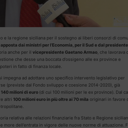
no e la regione siciliana per il sostegno ai liberi consorzi di com
 apposta dai ministri per l’Economia, per il Sud e dal presidente
oria anche per il
vicepresidente Gaetano Armao
, che lavorava 
estione che desse una boccata d’ossigeno alle ex province e
teri in fatto di finanza locale.
 si impegna ad adottare uno specifico intervento legislativo per
orse (previste dal Fondo sviluppo e coesione 2014-2020), già
i 140 milioni di euro
(di cui 100 milioni per le ex province). Dal c
e altri
100 milioni euro in più oltre ai 70 mila
originari in favore 
etropolitane.
ria relativa alle relazioni finanziarie fra Stato e Regione sicilian
le more dell’entrata in vigore delle nuove norme di attuazione. 