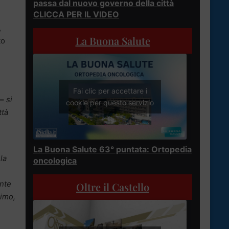
passa dal nuovo governo della città
CLICCA PER IL VIDEO
,
La Buona Salute
to
Fai clic per accettare i
 –
si
cookie per questo servizio
ttà
La Buona Salute 63° puntata: Ortopedia
la
oncologica
ente
Oltre il Castello
simo,