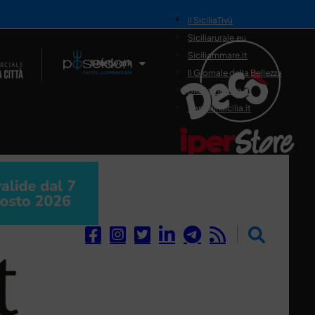
il SiciliaTivù
Siciliarurale.eu
Siciliammare.it
Il Network
Il Giornale della Bellezza
Siciliamedica.it
Sanitainsicilia.it