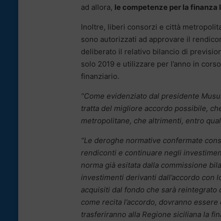
ad allora,
le competenze per la finanza
Inoltre, liberi consorzi e città metropoli
sono autorizzati ad approvare il rendico
deliberato il relativo bilancio di previs
solo 2019 e utilizzare per l’anno in cors
finanziario.
“Come evidenziato dal presidente Mus
tratta del migliore accordo possibile, che
metropolitane, che altrimenti, entro qua
“Le deroghe normative confermate con
rendiconti e continuare negli investimen
norma già esitata dalla commissione bila
investimenti derivanti dall’accordo con 
acquisiti dal fondo che sarà reintegrat
come recita l’accordo, dovranno essere 
trasferiranno alla Regione siciliana la fi