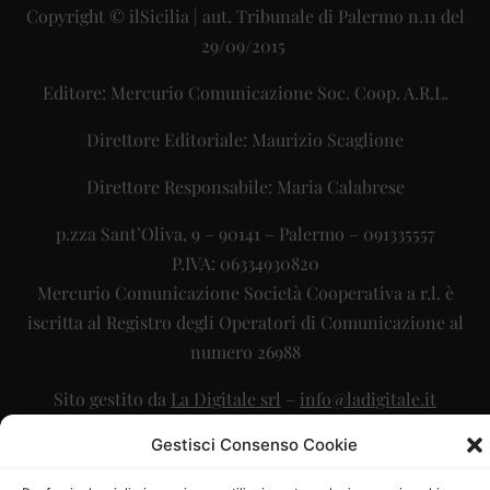
Copyright © ilSicilia | aut. Tribunale di Palermo n.11 del
29/09/2015
Editore: Mercurio Comunicazione Soc. Coop. A.R.L.
Direttore Editoriale: Maurizio Scaglione
Direttore Responsabile: Maria Calabrese
p.zza Sant’Oliva, 9 – 90141 – Palermo – 091335557
P.IVA: 06334930820
Mercurio Comunicazione Società Cooperativa a r.l. è
iscritta al Registro degli Operatori di Comunicazione al
numero 26988
Sito gestito da
La Digitale srl
–
info@ladigitale.it
Gestisci Consenso Cookie