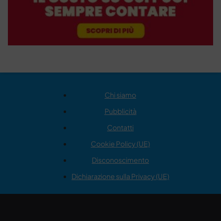
Chi siamo
Pubblicità
Contatti
Cookie Policy (UE)
Disconoscimento
Dichiarazione sulla Privacy (UE)