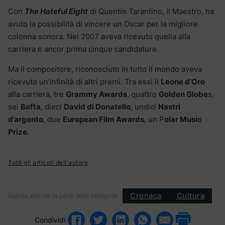
Con
The Hateful Eight
di Quentin Tarantino, il Maestro, ha
avuto la possibilità di vincere un Oscar per la migliore
colonna sonora. Nel 2007 aveva ricevuto quella alla
carriera e ancor prima cinque candidature.
Ma il compositore, riconosciuto in tutto il mondo aveva
ricevuto un’infinità di altri premi. Tra essi il
Leone d’Oro
alla carriera, tre
Grammy Awards
, quattro
Golden Globe
s,
sei
Bafta
, dieci
David di Donatello
, undici
Nastri
d’argento
, due
European Film Awards
, un P
olar Music
Prize.
Tutti gli articoli dell'autore
Cronaca
Cultura
Questo articolo fa parte delle categorie:
Condividi