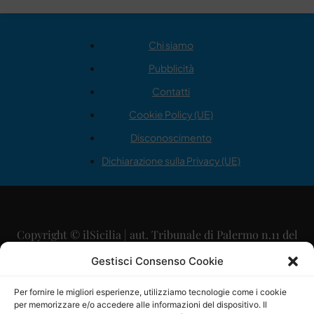
Chi siamo
Pubblicità
Contatti
Cookie Policy (UE)
Disconoscimento
Dichiarazione sulla Privacy (UE)
Copyright © ilSicilia | aut. Tribunale di Palermo n.11 del
29/09/2015
Gestisci Consenso Cookie
Editore: Mercurio Comunicazione Soc. Coop. A.R.L.
Per fornire le migliori esperienze, utilizziamo tecnologie come i cookie
per memorizzare e/o accedere alle informazioni del dispositivo. Il
Direttore Editoriale: Maurizio Scaglione