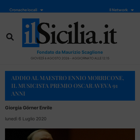
Cronache locali
Il Network
Fondato da Maurizio Scaglione
GIOVEDÌ 6 AGOSTO 2026 - AGGIORNATO ALLE 12:15
ADDIO AL MAESTRO ENNIO MORRICONE,
IL MUSICISTA PREMIO OSCAR AVEVA 91
ANNI
Giorgia Görner Enrile
lunedì 6 Luglio 2020