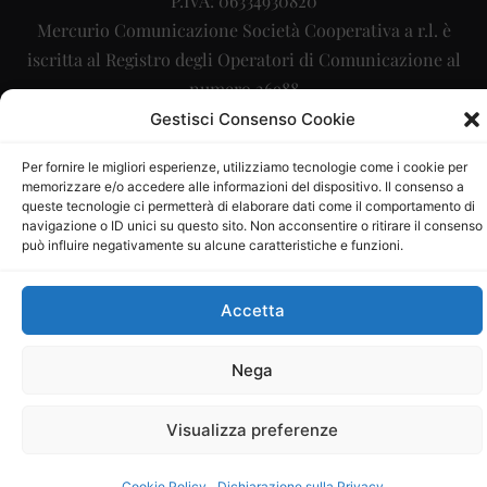
P.IVA: 06334930820
Mercurio Comunicazione Società Cooperativa a r.l. è
iscritta al Registro degli Operatori di Comunicazione al
numero 26988
Gestisci Consenso Cookie
Sito gestito da
La Digitale srl
–
info@ladigitale.it
Per fornire le migliori esperienze, utilizziamo tecnologie come i cookie per
memorizzare e/o accedere alle informazioni del dispositivo. Il consenso a
queste tecnologie ci permetterà di elaborare dati come il comportamento di
navigazione o ID unici su questo sito. Non acconsentire o ritirare il consenso
può influire negativamente su alcune caratteristiche e funzioni.
Accetta
Nega
Visualizza preferenze
Cookie Policy
Dichiarazione sulla Privacy