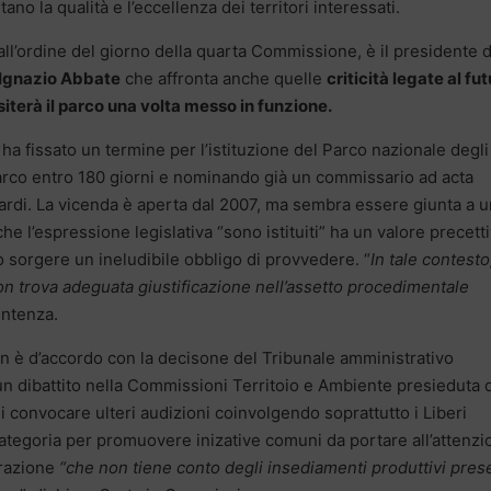
ano la qualità e l’eccellenza dei territori interessati.
, all’ordine del giorno della quarta Commissione, è il presidente d
Ignazio Abbate
che affronta anche quelle
criticità legate al fu
iterà il parco una volta messo in funzione.
 ha fissato un termine per l’istituzione del Parco nazionale degli
Parco entro 180 giorni e nominando già un commissario ad acta
ritardi. La vicenda è aperta dal 2007, ma sembra essere giunta a 
 che l’espressione legislativa “sono istituiti” ha un valore precett
orgere un ineludibile obbligo di provvedere. “
In tale contesto
on trova adeguata giustificazione nell’assetto procedimentale
entenza.
non è d’accordo con la decisone del Tribunale amministrativo
un dibattito nella Commissioni Territoio e Ambiente presieduta 
convocare ulteri audizioni coinvolgendo soprattutto i Liberi
categoria per promuovere inizative comuni da portare all’attenzi
trazione
“che non tiene conto degli insediamenti produttivi pres