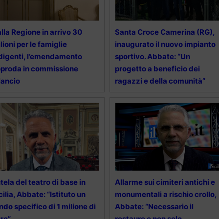
lla Regione in arrivo 30
Santa Croce Camerina (RG),
lioni per le famiglie
inaugurato il nuovo impianto
digenti, l’emendamento
sportivo. Abbate: “Un
proda in commissione
progetto a beneficio dei
lancio
ragazzi e della comunità”
tela del teatro di base in
Allarme sui cimiteri antichi e
cilia, Abbate: “Istituto un
monumentali a rischio crollo,
ndo specifico di 1 milione di
Abbate: “Necessario il
ro”
restauro e non solo