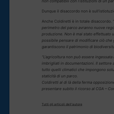
non compatibili con l’istituzioni di un par
Dunque il disaccordo non è sull’istiotuz
Anche Coldiretti è in totale disaccordo.
perimetro del parco avranno nuove rego
produzione.
Non è mai stato effettuato u
possibile pensare di modificare ciò che
garantiscono il patrimonio di biodiversità
“L’agricoltura non può essere ingessata
imbrigliati in documentazioni. Il settor
tutto quelli climatici che impongono sol
staticità di un parco.
Coldiretti al di là della ferma opposizio
presentare subito il ricorso al CGA – Con
Tutti gli articoli dell'autore