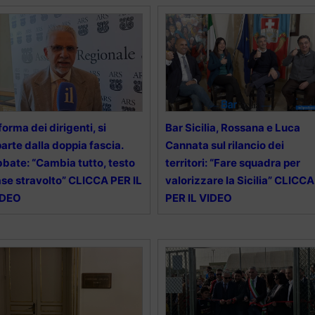
forma dei dirigenti, si
Bar Sicilia, Rossana e Luca
parte dalla doppia fascia.
Cannata sul rilancio dei
bate: “Cambia tutto, testo
territori: “Fare squadra per
se stravolto” CLICCA PER IL
valorizzare la Sicilia” CLICCA
IDEO
PER IL VIDEO