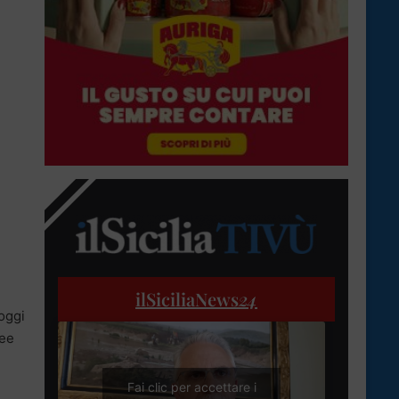
ilSiciliaNews
24
 oggi
ree
Fai clic per accettare i