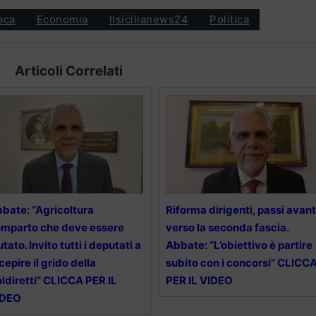
aca
Economia
Ilsicilianews24
Politica
Articoli Correlati
bate: “Agricoltura
Riforma dirigenti, passi avant
mparto che deve essere
verso la seconda fascia.
utato. Invito tutti i deputati a
Abbate: “L’obiettivo è partire
cepire il grido della
subito con i concorsi” CLICC
ldiretti” CLICCA PER IL
PER IL VIDEO
IDEO