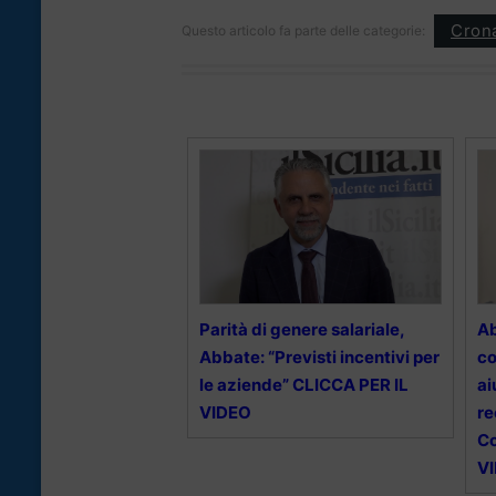
Cron
Questo articolo fa parte delle categorie:
Parità di genere salariale,
Ab
Abbate: “Previsti incentivi per
co
le aziende” CLICCA PER IL
ai
VIDEO
re
Co
V