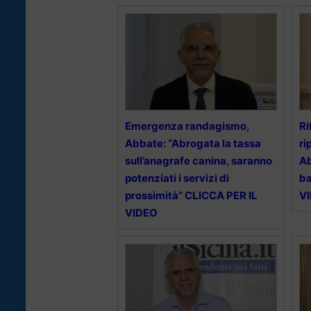
Emergenza randagismo,
Ri
Abbate: “Abrogata la tassa
ri
sull’anagrafe canina, saranno
Ab
potenziati i servizi di
ba
prossimità” CLICCA PER IL
V
VIDEO