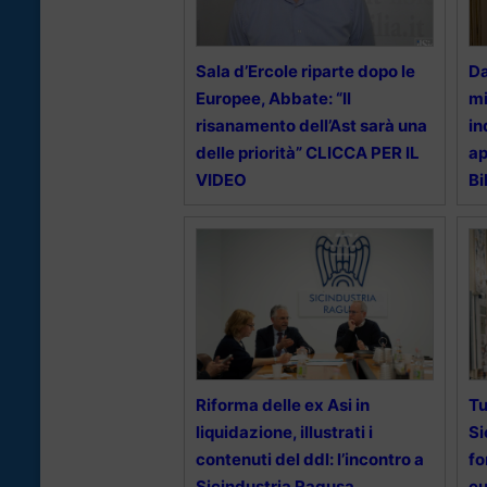
Sala d’Ercole riparte dopo le
Da
Europee, Abbate: “Il
mi
risanamento dell’Ast sarà una
in
delle priorità” CLICCA PER IL
ap
VIDEO
Bi
Riforma delle ex Asi in
Tu
liquidazione, illustrati i
Si
contenuti del ddl: l’incontro a
fo
Sicindustria Ragusa
eu