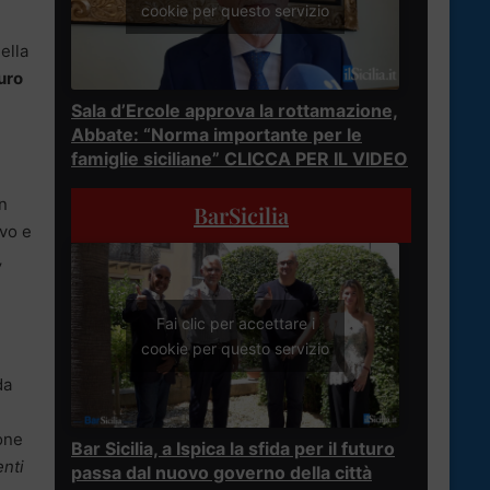
cookie per questo servizio
ella
turo
Sala d’Ercole approva la rottamazione,
Abbate: “Norma importante per le
famiglie siciliane” CLICCA PER IL VIDEO
un
BarSicilia
ivo e
,
Fai clic per accettare i
cookie per questo servizio
da
one
Bar Sicilia, a Ispica la sfida per il futuro
enti
passa dal nuovo governo della città