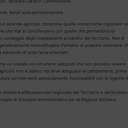
co”,
dichiara Carta in Commissione.
ione, bensì sulla perimetrazione.
“Le aziende agricole, comprese quelle zootecniche inglobate ne
le che mal si concilieranno con quelle che permettono la
n conteggio degli insediamenti produttivi del territorio. Non è
 geneticamente immodificabile Parliamo di pratiche millenarie c
 elemento di tutta l’area orientale”
.
 ma va tutelata con strumenti adeguati che non possono essere
e agricolo non è statico ma deve adeguarsi ai cambiamenti, prima 
uzioni ed interventi assolutamente incompatibili con le logiche d
ne chiederà all’Assessorato regionale del Territorio e dell’Ambien
siglio di Giustizia Amministrativa per la Regione Siciliana.