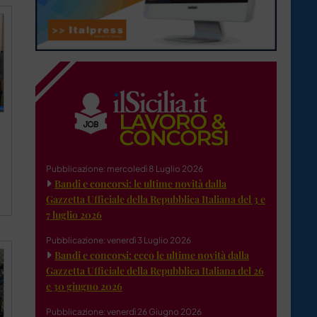
Pubblicazione: mercoledì 8 Luglio 2026
Bandi e concorsi: le ultime novità dalla
Gazzetta Ufficiale della Repubblica Italiana del 3 e
7 luglio 2026
Pubblicazione: venerdì 3 Luglio 2026
Bandi e concorsi: ecco le ultime novità dalla
Gazzetta Ufficiale della Repubblica Italiana del 26
e 30 giugno 2026
Pubblicazione: venerdì 26 Giugno 2026