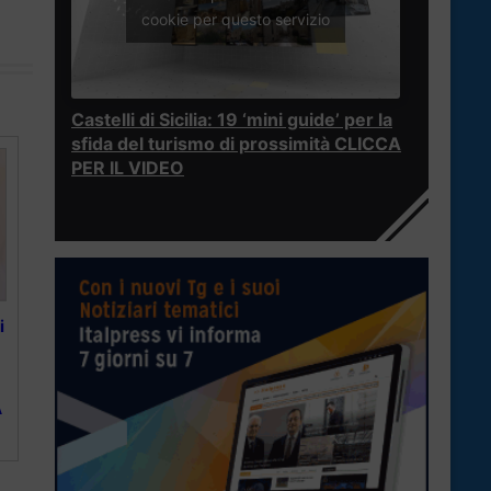
cookie per questo servizio
Castelli di Sicilia: 19 ‘mini guide’ per la
sfida del turismo di prossimità CLICCA
PER IL VIDEO
i
A