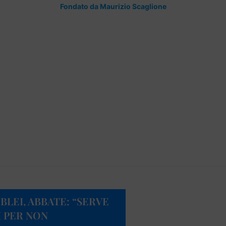
Fondato da Maurizio Scaglione
BLEI, ABBATE: “SERVE
I PER NON