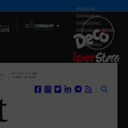
il SiciliaTivù
Siciliarurale.eu
Siciliammare.it
Il Network
Il Giornale della Bellezza
Siciliamedica.it
Sanitainsicilia.it