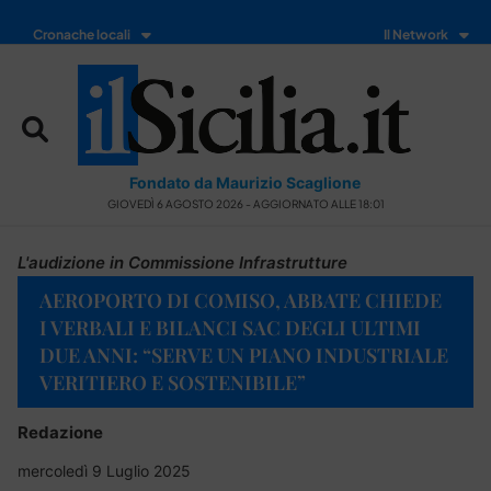
Cronache locali
Il Network
Fondato da Maurizio Scaglione
GIOVEDÌ 6 AGOSTO 2026 - AGGIORNATO ALLE 18:01
L'audizione in Commissione Infrastrutture
AEROPORTO DI COMISO, ABBATE CHIEDE
I VERBALI E BILANCI SAC DEGLI ULTIMI
DUE ANNI: “SERVE UN PIANO INDUSTRIALE
VERITIERO E SOSTENIBILE”
Redazione
mercoledì 9 Luglio 2025