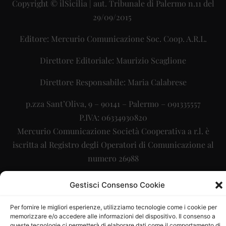
Copyright © ilSicilia | aut. Tribunale di Palermo n.11 del
29/09/2015
Editore: Mercurio Comunicazione Soc. Coop. A.R.L.
Direttore Editoriale: Maurizio Scaglione
Direttore Responsabile: Maria Calabrese
p.zza Sant’Oliva, 9 – 90141 – Palermo – 091335557
P.IVA: 06334930820
Mercurio Comunicazione Società Cooperativa a r.l. è
iscritta al Registro degli Operatori di Comunicazione al
numero 26988
Sito gestito da
La Digitale srl
–
info@ladigitale.it
Gestisci Consenso Cookie
Per fornire le migliori esperienze, utilizziamo tecnologie come i cookie per
memorizzare e/o accedere alle informazioni del dispositivo. Il consenso a
queste tecnologie ci permetterà di elaborare dati come il comportamento di