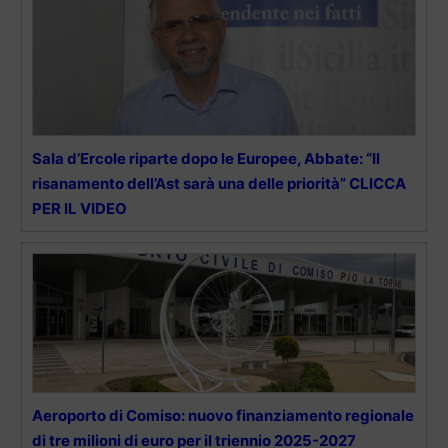
Sala d’Ercole riparte dopo le Europee, Abbate: “Il
risanamento dell’Ast sarà una delle priorità” CLICCA
PER IL VIDEO
Aeroporto di Comiso: nuovo finanziamento regionale
di tre milioni di euro per il triennio 2025-2027