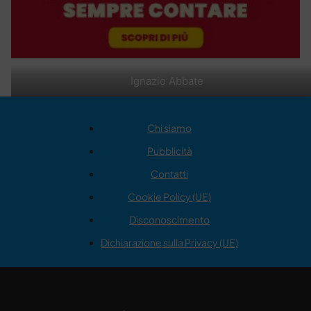
Ignazio Abbate
Chi siamo
Pubblicità
Contatti
Cookie Policy (UE)
Disconoscimento
Dichiarazione sulla Privacy (UE)