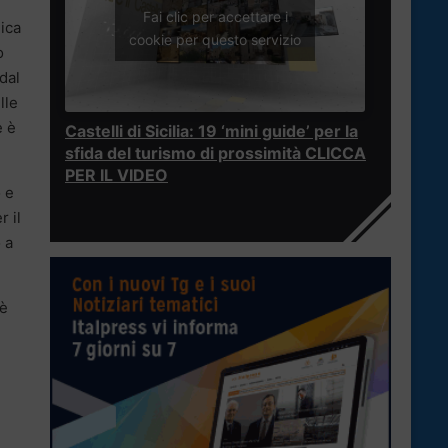
Fai clic per accettare i
lica
cookie per questo servizio
o
dal
lle
e è
Castelli di Sicilia: 19 ‘mini guide’ per la
sfida del turismo di prossimità CLICCA
PER IL VIDEO
 e
 il
 a
 è