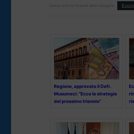
Econ
Questo articolo fa parte delle categorie:
Regione, approvato il Defr.
Ec
Musumeci: “Ecco le strategie
ri
del prossimo triennio”
ri