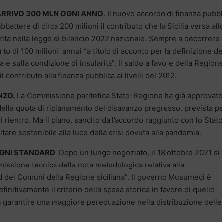
 ARRIVO 300 MLN OGNI ANNO
. Il nuovo accordo di finanza pubb
attere di circa 200 milioni il contributo che la Sicilia versa all
rita nella legge di bilancio 2022 nazionale. Sempre a decorrere 
to di 100 milioni annui “a titolo di acconto per la definizione de
 e sulla condizione di insularità”. Il saldo a favore della Region
 contributo alla finanza pubblica ai livelli del 2012.
NZO.
La Commissione paritetica Stato-Regione ha già approvato
ella quota di ripianamento del disavanzo pregresso, prevista per
i rientro. Ma il piano, sancito dall’accordo raggiunto con lo Stato
tare sostenibile alla luce della crisi dovuta alla pandemia.
OGNI STANDARD
. Dopo un lungo negoziato, il 18 ottobre 2021 si
issione tecnica della nota metodologica relativa alla
 dei Comuni della Regione siciliana”. Il governo Musumeci è
initivamente il criterio della spesa storica in favore di quello
 da garantire una maggiore perequazione nella distribuzione delle