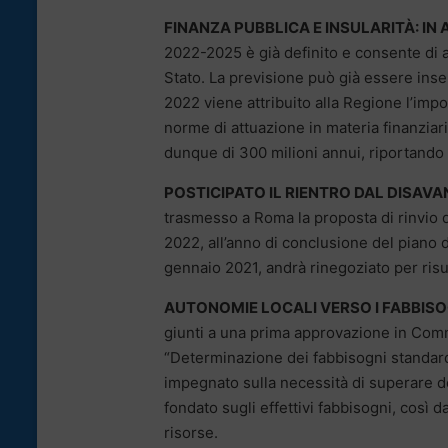
FINANZA PUBBLICA E INSULARITÀ: IN
2022-2025 è già definito e consente di abb
Stato. La previsione può già essere inse
2022 viene attribuito alla Regione l’impor
norme di attuazione in materia finanziaria
dunque di 300 milioni annui, riportando il
POSTICIPATO IL RIENTRO DAL DISAVA
trasmesso a Roma la proposta di rinvio d
2022, all’anno di conclusione del piano d
gennaio 2021, andrà rinegoziato per risul
AUTONOMIE LOCALI VERSO I FABBIS
giunti a una prima approvazione in Comm
“Determinazione dei fabbisogni standard
impegnato sulla necessità di superare def
fondato sugli effettivi fabbisogni, così
risorse.