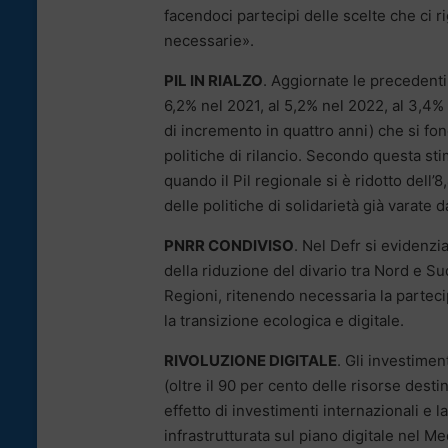
facendoci partecipi delle scelte che ci r
necessarie».
PIL IN RIALZO
. Aggiornate le precedenti 
6,2% nel 2021, al 5,2% nel 2022, al 3,4% 
di incremento in quattro anni) che si fon
politiche di rilancio. Secondo questa sti
quando il Pil regionale si è ridotto dell’
delle politiche di solidarietà già varat
PNRR CONDIVISO
. Nel Defr si evidenzia
della riduzione del divario tra Nord e Su
Regioni, ritenendo necessaria la partecipa
la transizione ecologica e digitale.
RIVOLUZIONE DIGITALE
. Gli investimen
(oltre il 90 per cento delle risorse dest
effetto di investimenti internazionali e l
infrastrutturata sul piano digitale nel M