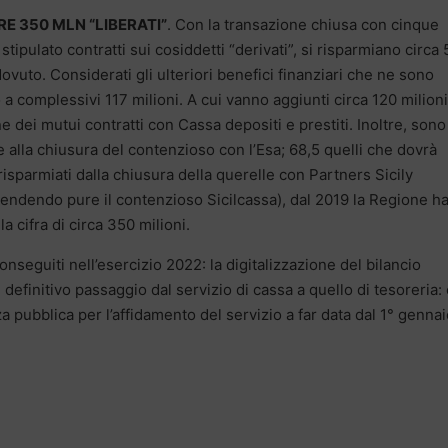
RE 350 MLN “LIBERATI”
. Con la transazione chiusa con cinque
tipulato contratti sui cosiddetti “derivati”, si risparmiano circa 
dovuto. Considerati gli ulteriori benefici finanziari che ne sono
 a complessivi 117 milioni. A cui vanno aggiunti circa 120 milion
e dei mutui contratti con Cassa depositi e prestiti. Inoltre, sono
e alla chiusura del contenzioso con l’Esa; 68,5 quelli che dovrà
risparmiati dalla chiusura della querelle con Partners Sicily
ndendo pure il contenzioso Sicilcassa), dal 2019 la Regione h
a cifra di circa 350 milioni.
nseguiti nell’esercizio 2022: la digitalizzazione del bilancio
 definitivo passaggio dal servizio di cassa a quello di tesoreria:
a pubblica per l’affidamento del servizio a far data dal 1° genna