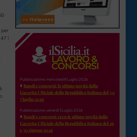
50
i per
 47 i
a
Pubblicazione: mercoledì 8 Luglio 2026
Bandi e concorsi: le ultime novità dalla
 è
Gazzetta Ufficiale della Repubblica Italiana del 3 e
io
7 luglio 2026
Pubblicazione: venerdì 3 Luglio 2026
Bandi e concorsi: ecco le ultime novità dalla
Gazzetta Ufficiale della Repubblica Italiana del 26
e 30 giugno 2026