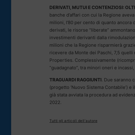
DERIVATI, MUTUI E CONTENZIOSI: OLT
banche d’affari con cui la Regione aveva s
milioni, l’80 per cento di quanto ancora 
derivati, le risorse “liberate” ammontano
investimenti derivanti dalla rimodulazion
milioni che la Regione risparmierà grazi
ricevere da Monte dei Paschi, 7,5 quelli 
Properties. Complessivamente (ricompre
“guadagnato”, tra minori oneri e incassi, l
TRAGUARDI RAGGIUNTI
. Due saranno co
(progetto ‘Nuovo Sistema Contabile’) e il
già stata avviata la procedura ad evidenz
2022.
Tutti gli articoli dell'autore