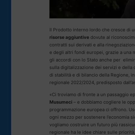
Il Prodotto interno lordo che cresce di un
risorse aggiuntive
dovute al riconoscimen
contratti sui derivati e alla rinegoziazio
e degli altri fondi europei, grazie a un
gli accordi con lo Stato anche per elimi
sulla digitalizzazione dei servizi e dell
di stabilità e di bilancio della Regione
regionale 2022/2024, predisposto dall’a
«Ci troviamo di fronte a un passaggio ep
Musumeci
– e dobbiamo cogliere le oppo
programmazione europea ci offrono. Usci
ogni mezzo per sostenere l’economia sici
vogliamo costruire un futuro più rassicur
regionale ha le idee chiare sulle priorit