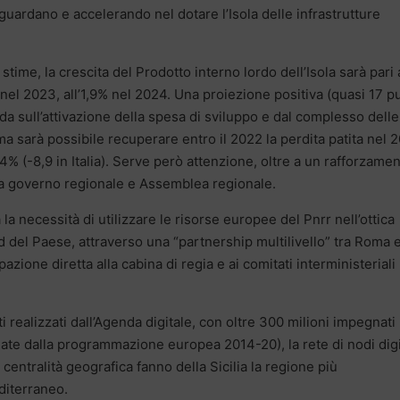
iguardano e accelerando nel dotare l’Isola delle infrastrutture
stime, la crescita del Prodotto interno lordo dell’Isola sarà pari 
nel 2023, all’1,9% nel 2024. Una proiezione positiva (quasi 17 p
da sull’attivazione della spesa di sviluppo e dal complesso delle
ma sarà possibile recuperare entro il 2022 la perdita patita nel 
8,4% (-8,9 in Italia). Serve però attenzione, oltre a un rafforzame
e da governo regionale e Assemblea regionale.
 la necessità di utilizzare le risorse europee del Pnrr nell’ottica
d del Paese, attraverso una “partnership multilivello” tra Roma e
zione diretta alla cabina di regia e ai comitati interministeriali
ti realizzati dall’Agenda digitale, con oltre 300 milioni impegnati
inate dalla programmazione europea 2014-20), la rete di nodi digi
a centralità geografica fanno della Sicilia la regione più
editerraneo.