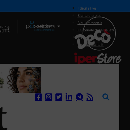
il SiciliaTivù
Siciliarurale.eu
Siciliammare.it
Il Network
Il Giornale della Bellezza
Siciliamedica.it
Sanitainsicilia.it