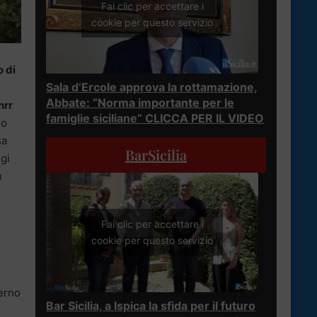
Fai clic per accettare i
cookie per questo servizio
o di
Sala d’Ercole approva la rottamazione,
Abbate: “Norma importante per le
nrr
famiglie siciliane” CLICCA PER IL VIDEO
do
sa
BarSicilia
ggi
a
Fai clic per accettare i
cookie per questo servizio
verno
Bar Sicilia, a Ispica la sfida per il futuro