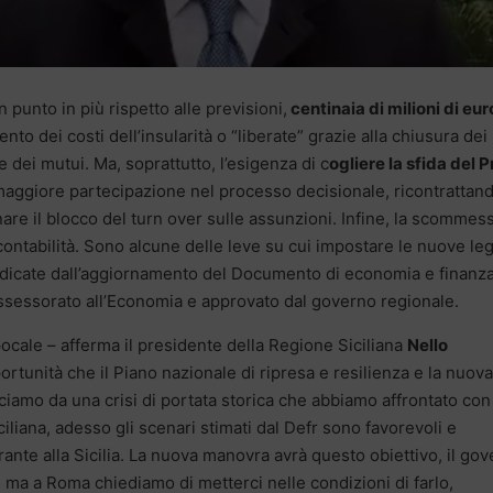
 punto in più rispetto alle previsioni,
centinaia di milioni di eur
to dei costi dell’insularità o “liberate” grazie alla chiusura dei
ne dei mutui. Ma, soprattutto, l’esigenza di c
ogliere la sfida del P
a maggiore partecipazione nel processo decisionale, ricontrattan
nare il blocco del turn over sulle assunzioni. Infine, la scommes
a contabilità. Sono alcune delle leve su cui impostare le nuove le
, indicate dall’aggiornamento del Documento di economia e finanz
ssessorato all’Economia e approvato dal governo regionale.
ocale – afferma il presidente della Regione Siciliana
Nello
rtunità che il Piano nazionale di ripresa e resilienza e la nuova
amo da una crisi di portata storica che abbiamo affrontato con
liana, adesso gli scenari stimati dal Defr sono favorevoli e
ante alla Sicilia. La nuova manovra avrà questo obiettivo, il go
à, ma a Roma chiediamo di metterci nelle condizioni di farlo,