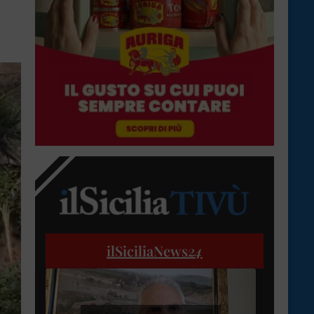
ilSiciliaNews
24