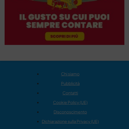
Chi siamo
Pubblicità
Contatti
Cookie Policy (UE)
Disconoscimento
Dichiarazione sulla Privacy (UE)