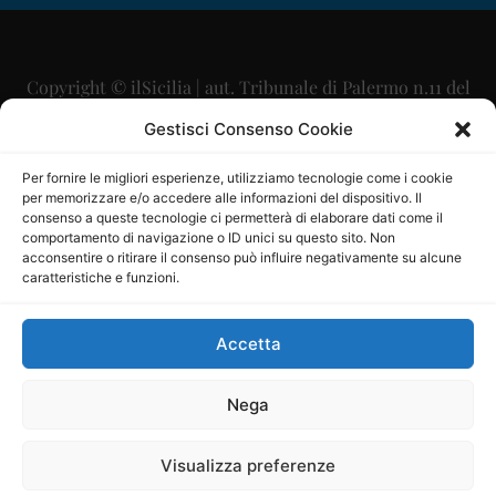
Copyright © ilSicilia | aut. Tribunale di Palermo n.11 del
29/09/2015
Gestisci Consenso Cookie
Editore: Mercurio Comunicazione Soc. Coop. A.R.L.
Per fornire le migliori esperienze, utilizziamo tecnologie come i cookie
per memorizzare e/o accedere alle informazioni del dispositivo. Il
Direttore Editoriale: Maurizio Scaglione
consenso a queste tecnologie ci permetterà di elaborare dati come il
comportamento di navigazione o ID unici su questo sito. Non
Direttore Responsabile: Maria Calabrese
acconsentire o ritirare il consenso può influire negativamente su alcune
caratteristiche e funzioni.
p.zza Sant’Oliva, 9 – 90141 – Palermo – 091335557
P.IVA: 06334930820
Accetta
Mercurio Comunicazione Società Cooperativa a r.l. è
iscritta al Registro degli Operatori di Comunicazione al
Nega
numero 26988
Visualizza preferenze
Sito gestito da
La Digitale srl
–
info@ladigitale.it