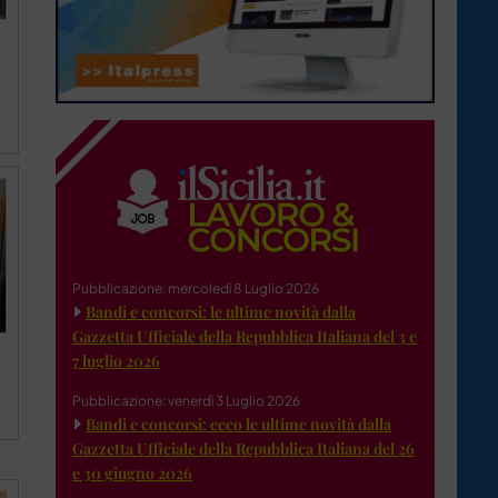
Pubblicazione: mercoledì 8 Luglio 2026
Bandi e concorsi: le ultime novità dalla
Gazzetta Ufficiale della Repubblica Italiana del 3 e
7 luglio 2026
Pubblicazione: venerdì 3 Luglio 2026
Bandi e concorsi: ecco le ultime novità dalla
Gazzetta Ufficiale della Repubblica Italiana del 26
e 30 giugno 2026