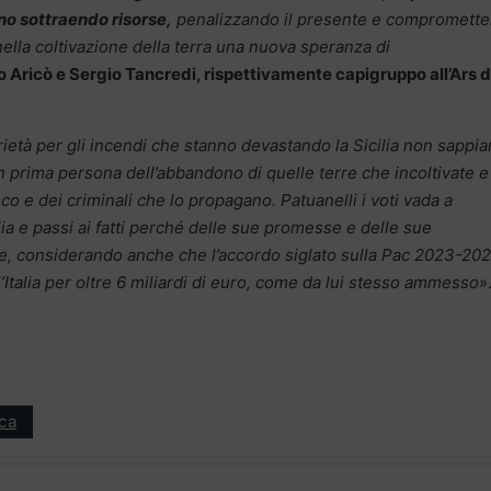
no sottraendo risorse,
penalizzando il presente e compromett
nella coltivazione della terra una nuova speranza di
Aricò e Sergio Tancredi, rispettivamente capigruppo all’Ars d
rietà per gli incendi che stanno devastando la Sicilia non sappi
n prima persona dell’abbandono di quelle terre che incoltivate e
oco e dei criminali che lo propagano. Patuanelli i voti vada a
ilia e passi ai fatti perché delle sue promesse e delle sue
e, considerando anche che l’accordo siglato sulla Pac 2023-20
’Italia per oltre 6 miliardi di euro, come da lui stesso ammesso
»
ica