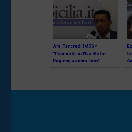
Ars, Tancredi (M5S):
Ex
“L’accordo sull’Iva Stato-
fa
Regione va annullato”
Sa