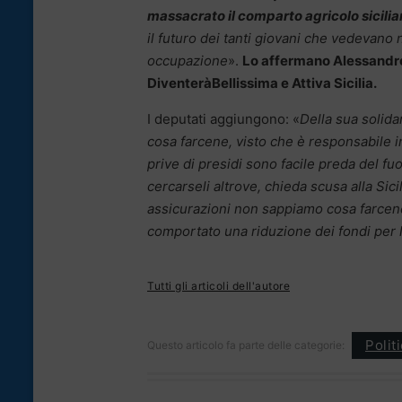
massacrato il comparto agricolo sicilia
il futuro dei tanti giovani che vedevano 
occupazione
».
Lo affermano Alessandro 
DiventeràBellissima e Attiva Sicilia.
I deputati aggiungono: «
Della sua solida
cosa farcene, visto che è responsabile i
prive di presidi sono facile preda del fu
cercarseli altrove, chieda scusa alla Sic
assicurazioni non sappiamo cosa farcen
comportato una riduzione dei fondi per l
Tutti gli articoli dell'autore
Polit
Questo articolo fa parte delle categorie: