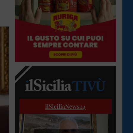
ilSiciliaNews
24