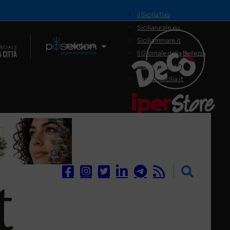
il SiciliaTivù
Siciliarurale.eu
Siciliammare.it
Il Network
Il Giornale della Bellezza
Siciliamedica.it
Sanitainsicilia.it