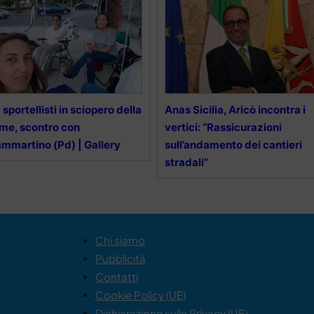
 sportellisti in sciopero della
Anas Sicilia, Aricò incontra i
me, scontro con
vertici: “Rassicurazioni
mmartino (Pd) | Gallery
sull’andamento dei cantieri
stradali”
Chi siamo
Pubblicità
Contatti
Cookie Policy (UE)
Dichiarazione sulla Privacy (UE)