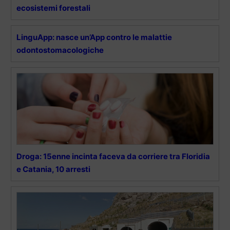
ecosistemi forestali
LinguApp: nasce un’App contro le malattie
odontostomacologiche
Droga: 15enne incinta faceva da corriere tra Floridia
e Catania, 10 arresti