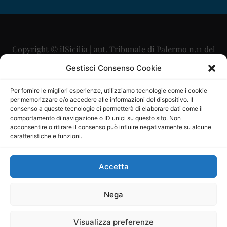
Copyright © ilSicilia | aut. Tribunale di Palermo n.11 del
29/09/2015
Gestisci Consenso Cookie
Editore: Mercurio Comunicazione Soc. Coop. A.R.L.
Per fornire le migliori esperienze, utilizziamo tecnologie come i cookie
per memorizzare e/o accedere alle informazioni del dispositivo. Il
Direttore Editoriale: Maurizio Scaglione
consenso a queste tecnologie ci permetterà di elaborare dati come il
comportamento di navigazione o ID unici su questo sito. Non
Direttore Responsabile: Maria Calabrese
acconsentire o ritirare il consenso può influire negativamente su alcune
caratteristiche e funzioni.
p.zza Sant’Oliva, 9 – 90141 – Palermo – 091335557
P.IVA: 06334930820
Accetta
Mercurio Comunicazione Società Cooperativa a r.l. è
iscritta al Registro degli Operatori di Comunicazione al
Nega
numero 26988
Visualizza preferenze
Sito gestito da
La Digitale srl
–
info@ladigitale.it