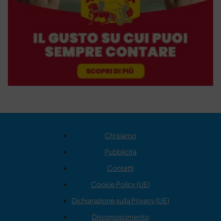
Chi siamo
Pubblicità
Contatti
Cookie Policy (UE)
Dichiarazione sulla Privacy (UE)
Disconoscimento