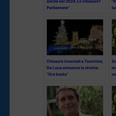
anche nel 2024. Le chiusure?
“I
Parliamone”
tu
Chiusure invernali a Taormina,
Sc
De Luca annuncia la stretta:
ma
“Ora basta”
vu