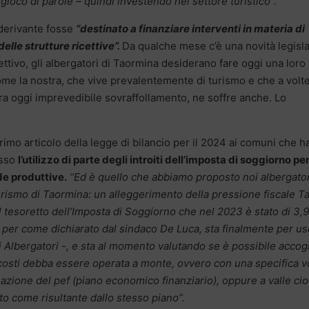
 gioco di parole – quindi investendo nel settore turistico”.
 derivante fosse
“destinato a finanziare interventi in materia di
elle strutture ricettive”.
Da qualche mese c’è una novità legisla
ttivo, gli albergatori di Taormina desiderano fare oggi una loro
me la nostra, che vive prevalentemente di turismo e che a volte
ra oggi imprevedibile sovraffollamento, ne soffre anche. Lo
mo articolo della legge di bilancio per il 2024 ai comuni che 
esso
l’utilizzo di parte degli introiti dell’imposta di soggiorno pe
nde produttive.
“Ed è quello che abbiamo proposto noi albergator
urismo di Taormina: un alleggerimento della pressione fiscale Ta
el tesoretto dell’Imposta di Soggiorno che nel 2023 è stato di 3,9
, per come dichiarato dal sindaco De Luca, sta finalmente per us
li Albergatori -, e sta al momento valutando se è possibile accog
i costi debba essere operata a monte, ovvero con una specifica 
rmazione del pef (piano economico finanziario), oppure a valle ci
o come risultante dallo stesso piano”.