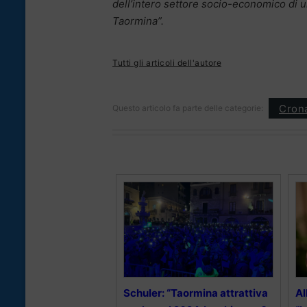
dell’intero settore socio-economico di u
Taormina”.
Tutti gli articoli dell'autore
Cron
Questo articolo fa parte delle categorie:
Schuler: “Taormina attrattiva
Al