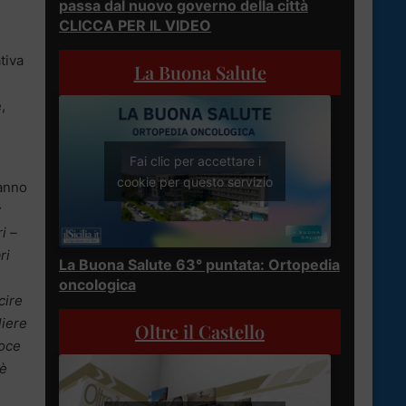
passa dal nuovo governo della città
CLICCA PER IL VIDEO
tiva
La Buona Salute
,
Fai clic per accettare i
cookie per questo servizio
hanno
r
i –
ri
La Buona Salute 63° puntata: Ortopedia
oncologica
cire
liere
Oltre il Castello
voce
oè