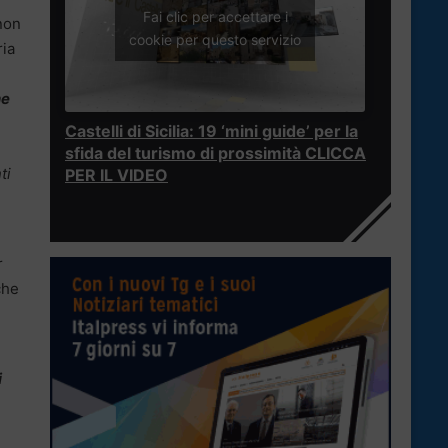
Fai clic per accettare i
non
cookie per questo servizio
ria
ne
Castelli di Sicilia: 19 ‘mini guide’ per la
sfida del turismo di prossimità CLICCA
ti
PER IL VIDEO
r
che
i