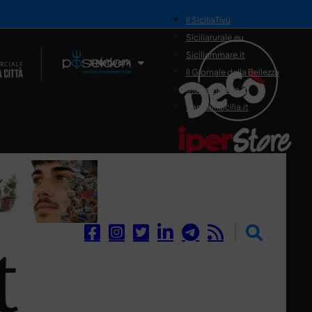
il SiciliaTivù
Siciliarurale.eu
Siciliammare.it
Il Network
Il Giornale della Bellezza
Siciliamedica.it
Sanitainsicilia.it