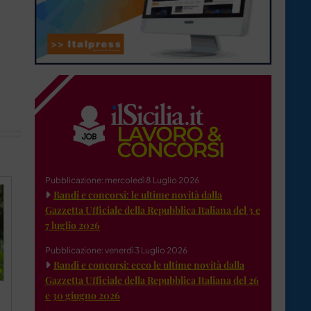
Pubblicazione: mercoledì 8 Luglio 2026
Bandi e concorsi: le ultime novità dalla
Gazzetta Ufficiale della Repubblica Italiana del 3 e
7 luglio 2026
Pubblicazione: venerdì 3 Luglio 2026
Bandi e concorsi: ecco le ultime novità dalla
Gazzetta Ufficiale della Repubblica Italiana del 26
e 30 giugno 2026