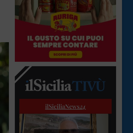
ilSiciliaNews
24