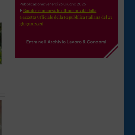
Pubblicazione: venerdì 26 Giugno 2026
Bandi e concorsi: le ultime novità dalla
Gazzetta Ufficiale della Repubblica Italiana del 23
giugno 2026
Entra nell'Archivio Lavoro & Concorsi
”