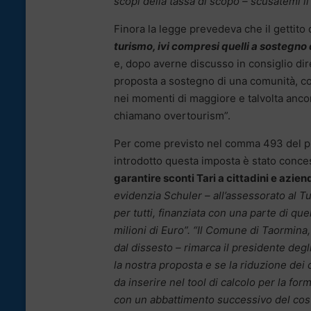
scopi della tassa di scopo – scusatemi il
Finora la legge prevedeva che il gettito
turismo, ivi compresi quelli a sostegno d
e, dopo averne discusso in consiglio dire
proposta a sostegno di una comunità, co
nei momenti di maggiore e talvolta anco
chiamano overtourism”.
Per come previsto nel comma 493 del pri
introdotto questa imposta è stato conc
garantire sconti Tari a cittadini e azie
evidenzia Schuler – all’assessorato al T
per tutti, finanziata con una parte di qu
milioni di Euro”. “Il Comune di Taormina
dal dissesto – rimarca il presidente deg
la nostra proposta e se la riduzione de
da inserire nel tool di calcolo per la fo
con un abbattimento successivo del cost