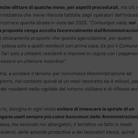
che slittare di qualche mese, per aspetti procedurali,
ma ciò 
’iniziativa che viene ritenuta fattibile dagli operatori dell’indust
ercorrere questa strada in vista del 2025.
“Comunque vada,
noi
tra proposta venga accolta favorevolmente dall’Amministrazio
o chiaramente proposto che questa agevolazione, per quanto
da estesa solo a quelli residenti con prima casa. Se poi il Comune
Tari solo a cittadini residenti e imprese in regola con i pagamen
 essere un ulteriore incentivo”.
mma, a sondare il terreno per convincere l’Amministrazione ad
iorno, nel contesto quindi di un maxi-tesoretto da 4 milioni, pe
dei residenti nella capitale del turismo siciliano e di riflesso an
rto, bisogna in ogni modo
evitare di innescare la spirale di un
 vengano usati sempre più come bancomat delle Amministrazion
ssa, ma secondo noi albergatori, il tentativo va fatto in modo
sidenti, delle aziende produttive e dei lavoratori stessi, quindi