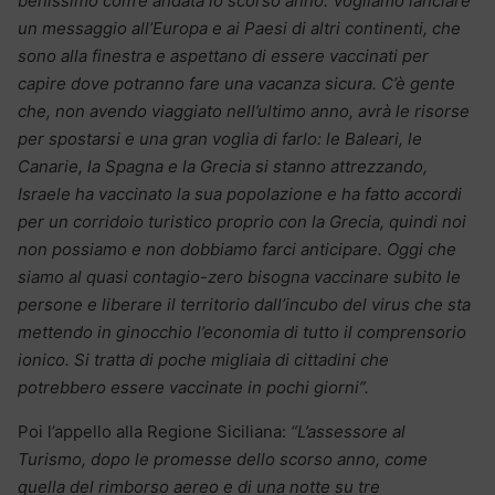
benissimo com’è andata lo scorso anno. Vogliamo lanciare
un messaggio all’Europa e ai Paesi di altri continenti, che
sono alla finestra e aspettano di essere vaccinati per
capire dove potranno fare una vacanza sicura. C’è gente
che, non avendo viaggiato nell’ultimo anno, avrà le risorse
per spostarsi e una gran voglia di farlo: le Baleari, le
Canarie, la Spagna e la Grecia si stanno attrezzando,
Israele ha vaccinato la sua popolazione e ha fatto accordi
per un corridoio turistico proprio con la Grecia, quindi noi
non possiamo e non dobbiamo farci anticipare. Oggi che
siamo al quasi contagio-zero bisogna vaccinare subito le
persone e liberare il territorio dall’incubo del virus che sta
mettendo in ginocchio l’economia di tutto il comprensorio
ionico. Si tratta di poche migliaia di cittadini che
potrebbero essere vaccinate in pochi giorni”.
Poi l’appello alla Regione Siciliana:
“L’assessore al
Turismo, dopo le promesse dello scorso anno, come
quella del rimborso aereo e di una notte su tre