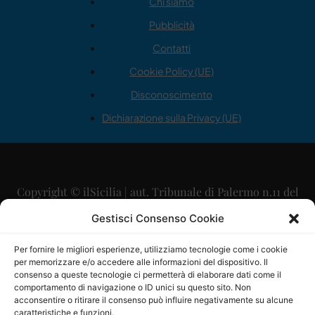
Chi siamo
Pubblicità
Contatti
Cookie Policy (UE)
Disconoscimento
Dichiarazione sulla Privacy (UE)
Copyright © ilSicilia | aut. Tribunale di Palermo n.11 del
29/09/2015
Gestisci Consenso Cookie
Editore: Mercurio Comunicazione Soc. Coop. A.R.L.
Per fornire le migliori esperienze, utilizziamo tecnologie come i cookie
per memorizzare e/o accedere alle informazioni del dispositivo. Il
Direttore Editoriale: Maurizio Scaglione
consenso a queste tecnologie ci permetterà di elaborare dati come il
comportamento di navigazione o ID unici su questo sito. Non
Direttore Responsabile: Maria Calabrese
acconsentire o ritirare il consenso può influire negativamente su alcune
caratteristiche e funzioni.