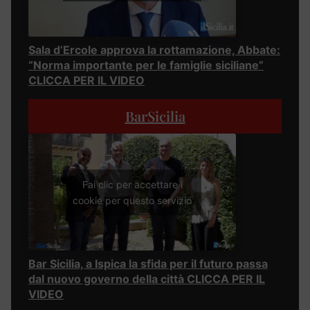
Sala d’Ercole approva la rottamazione, Abbate:
“Norma importante per le famiglie siciliane”
CLICCA PER IL VIDEO
BarSicilia
Fai clic per accettare i
cookie per questo servizio
Bar Sicilia, a Ispica la sfida per il futuro passa
dal nuovo governo della città CLICCA PER IL
VIDEO