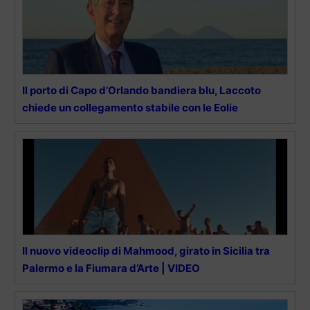
Il porto di Capo d’Orlando bandiera blu, Laccoto
chiede un collegamento stabile con le Eolie
Il nuovo videoclip di Mahmood, girato in Sicilia tra
Palermo e la Fiumara d’Arte | VIDEO