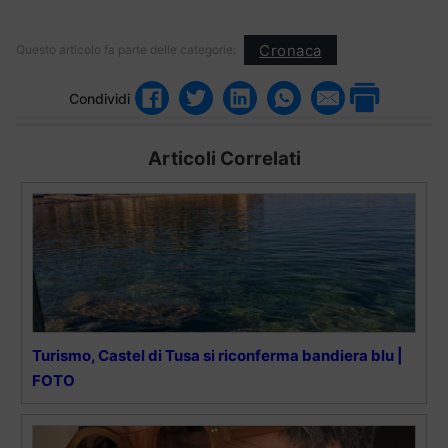
Cronaca
Questo articolo fa parte delle categorie:
Condividi
Articoli Correlati
Turismo, Castel di Tusa si riconferma bandiera blu |
FOTO