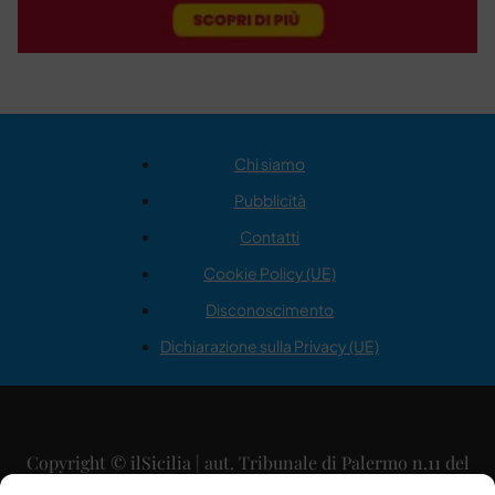
Chi siamo
Pubblicità
Contatti
Cookie Policy (UE)
Disconoscimento
Dichiarazione sulla Privacy (UE)
Copyright © ilSicilia | aut. Tribunale di Palermo n.11 del
29/09/2015