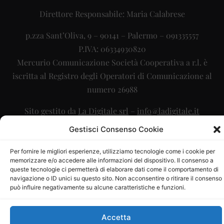
Direttore Responsabile: Maria Calabrese
p.zza Sant’Oliva, 9 – 90141 – Palermo – 091335557
P.IVA: 06334930820
Mercurio Comunicazione Società Cooperativa a r.l. è
iscritta al Registro degli Operatori di Comunicazione al
numero 26988
Sito gestito da
La Digitale srl
–
info@ladigitale.it
Gestisci Consenso Cookie
Per fornire le migliori esperienze, utilizziamo tecnologie come i cookie per
memorizzare e/o accedere alle informazioni del dispositivo. Il consenso a
queste tecnologie ci permetterà di elaborare dati come il comportamento di
navigazione o ID unici su questo sito. Non acconsentire o ritirare il consenso
può influire negativamente su alcune caratteristiche e funzioni.
Accetta