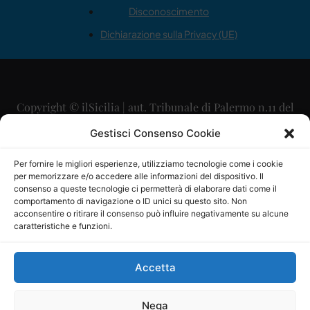
Disconoscimento
Dichiarazione sulla Privacy (UE)
Copyright © ilSicilia | aut. Tribunale di Palermo n.11 del
29/09/2015
Gestisci Consenso Cookie
Editore: Mercurio Comunicazione Soc. Coop. A.R.L.
Per fornire le migliori esperienze, utilizziamo tecnologie come i cookie
per memorizzare e/o accedere alle informazioni del dispositivo. Il
Direttore Editoriale: Maurizio Scaglione
consenso a queste tecnologie ci permetterà di elaborare dati come il
comportamento di navigazione o ID unici su questo sito. Non
Direttore Responsabile: Maria Calabrese
acconsentire o ritirare il consenso può influire negativamente su alcune
caratteristiche e funzioni.
p.zza Sant’Oliva, 9 – 90141 – Palermo – 091335557
P.IVA: 06334930820
Accetta
Mercurio Comunicazione Società Cooperativa a r.l. è
iscritta al Registro degli Operatori di Comunicazione al
Nega