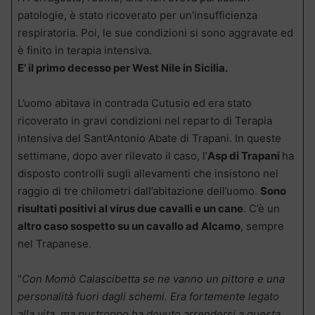
patologie, è stato ricoverato per un’insufficienza
respiratoria. Poi, le sue condizioni si sono aggravate ed
è finito in terapia intensiva.
E’ il primo decesso per West Nile in Sicilia.
L’uomo abitava in contrada Cutusio ed era stato
ricoverato in gravi condizioni nel reparto di Terapia
intensiva del Sant’Antonio Abate di Trapani. In queste
settimane, dopo aver rilevato il caso, l’
Asp di Trapani
ha
disposto controlli sugli allevamenti che insistono nel
raggio di tre chilometri dall’abitazione dell’uomo.
Sono
risultati positivi al virus due cavalli e un cane
. C’è un
altro caso sospetto su un cavallo ad Alcamo
, sempre
nel Trapanese.
“
Con Momò Calascibetta se ne vanno un pittore e una
personalità fuori dagli schemi. Era fortemente legato
alla vita, ma purtroppo ha dovuto arrendersi a questa