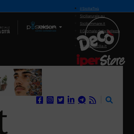
il SiciliaTivù
Siciliarurale.eu
Siciliammare.it
Il Network
Il Giornale della Bellezza
Siciliamedica.it
Sanitainsicilia.it