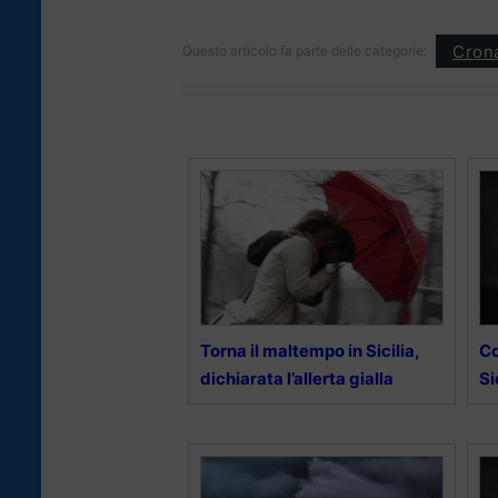
Cron
Questo articolo fa parte delle categorie:
Torna il maltempo in Sicilia,
Co
dichiarata l’allerta gialla
Si