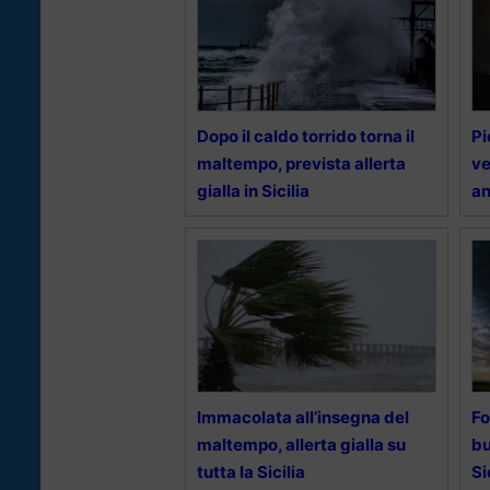
Dopo il caldo torrido torna il
Pi
maltempo, prevista allerta
ve
gialla in Sicilia
an
Immacolata all’insegna del
Fo
maltempo, allerta gialla su
bu
tutta la Sicilia
Si