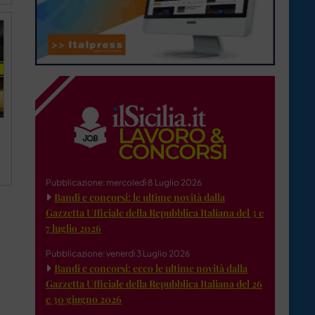
Pubblicazione: mercoledì 8 Luglio 2026
Bandi e concorsi: le ultime novità dalla
Gazzetta Ufficiale della Repubblica Italiana del 3 e
7 luglio 2026
Pubblicazione: venerdì 3 Luglio 2026
Bandi e concorsi: ecco le ultime novità dalla
Gazzetta Ufficiale della Repubblica Italiana del 26
e 30 giugno 2026