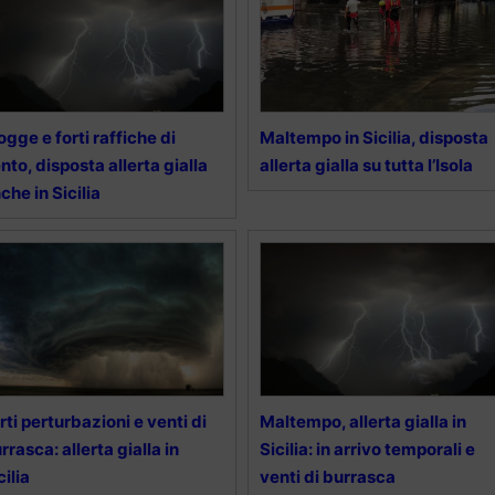
ogge e forti raffiche di
Maltempo in Sicilia, disposta
nto, disposta allerta gialla
allerta gialla su tutta l’Isola
che in Sicilia
rti perturbazioni e venti di
Maltempo, allerta gialla in
rrasca: allerta gialla in
Sicilia: in arrivo temporali e
cilia
venti di burrasca