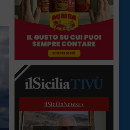
ilSiciliaNews
24