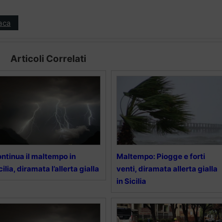
aca
Articoli Correlati
ntinua il maltempo in
Maltempo: Piogge e forti
cilia, diramata l’allerta gialla
venti, diramata allerta gialla
in Sicilia