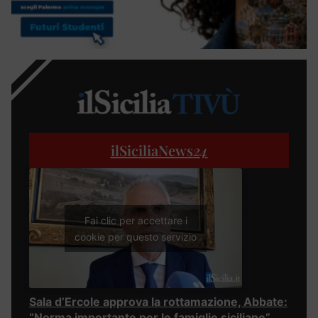
ilSiciliaNews
24
Fai clic per accettare i
cookie per questo servizio
Sala d’Ercole approva la rottamazione, Abbate:
“Norma importante per le famiglie siciliane”