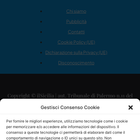
Chi siamo
Pubblicità
Contatti
Cookie Policy (UE)
Dichiarazione sulla Privacy (UE)
Disconoscimento
Copyright © ilSicilia | aut. Tribunale di Palermo n.11 del
29/09/2015
Gestisci Consenso Cookie
Editore: Mercurio Comunicazione Soc. Coop. A.R.L.
Per fornire le migliori esperienze, utilizziamo tecnologie come i cookie
per memorizzare e/o accedere alle informazioni del dispositivo. Il
Direttore Editoriale: Maurizio Scaglione
consenso a queste tecnologie ci permetterà di elaborare dati come il
comportamento di navigazione o ID unici su questo sito. Non