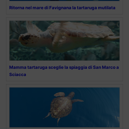
Ritorna nel mare di Favignana la tartaruga mutilata
Mamma tartaruga sceglie la spiaggia di San Marco a
Sciacca