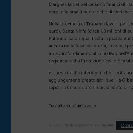
Margherita del Belice sono finanziati i la
euro, e lo smaltimento delle discariche
Nella provincia di
Trapani
i lavori, per c
euro), Santa Ninfa (circa 1,8 milioni di e
Palermo, sarà riqualificata la piazza San
ancora nella fase istruttoria, invece, i p
un approfondimento al ministero dell’Amb
regionale della Protezione civile è in att
A questi undici interventi, che rientrano
aggiungersene presto altri due – a
Gibel
reperire un ulteriore finanziamento di 1,
Tutti gli articoli dell'autore
Cron
Questo articolo fa parte delle categorie: