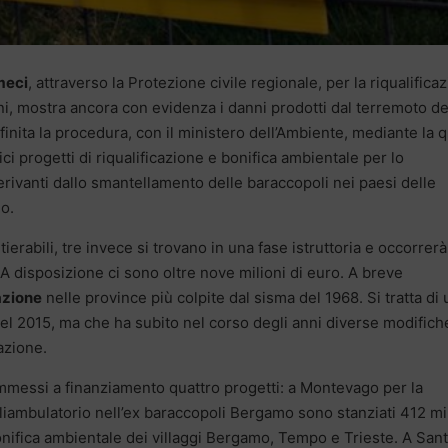
meci
, attraverso la Protezione civile regionale, per la riqualifica
ni, mostra ancora con evidenza i danni prodotti dal terremoto de
inita la procedura, con il ministero dell’Ambiente, mediante la 
i progetti di riqualificazione e bonifica ambientale per lo
erivanti dallo smantellamento delle baraccopoli nei paesi delle
o.
abili, tre invece si trovano in una fase istruttoria e occorrerà
 A disposizione ci sono oltre nove milioni di euro. A breve
cazione
nelle province più colpite dal sisma del 1968. Si tratta di 
el 2015, ma che ha subito nel corso degli anni diverse modifich
azione.
mmessi a finanziamento quattro progetti: a Montevago per la
poliambulatorio nell’ex baraccopoli Bergamo sono stanziati 412 mi
onifica ambientale dei villaggi Bergamo, Tempo e Trieste. A San