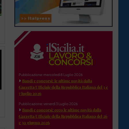
Pubblicazione: mercoledì 8 Luglio 2026
Bandi e concorsi: le ultime novità dalla
Gazzetta Ufficiale della Repubblica Italiana del 3 e
7 luglio 2026
Pubblicazione: venerdì 3 Luglio 2026
Bandi e concorsi: ecco le ultime novità dalla
Gazzetta Ufficiale della Repubblica Italiana del 26
e 30 giugno 2026