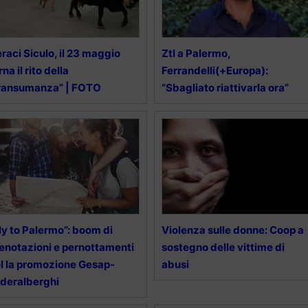
raci Siculo, il 23 maggio
Ztl a Palermo,
rna il rito della
Ferrandelli(+Europa):
ransumanza” | FOTO
“Sbagliato riattivarla ora”
ly to Palermo”: boom di
Violenza sulle donne: Coop a
enotazioni e pernottamenti
sostegno delle vittime di
l la promozione Gesap-
abusi
deralberghi