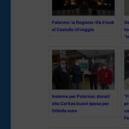
Palermo: la Regione rifà il look
Ge
al Castello Utveggio
to
“t
Insieme per Palermo: donati
“F
alla Caritas buoni spesa per
pr
50mila euro
co
Fe