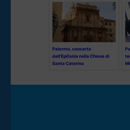
Palermo, concerto
Pa
dell’Epifania nella Chiesa di
te
Santa Caterina
Mi