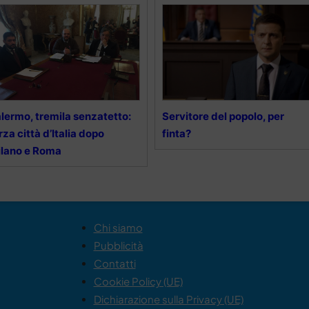
lermo, tremila senzatetto:
Servitore del popolo, per
rza città d’Italia dopo
finta?
lano e Roma
Chi siamo
Pubblicità
Contatti
Cookie Policy (UE)
Dichiarazione sulla Privacy (UE)