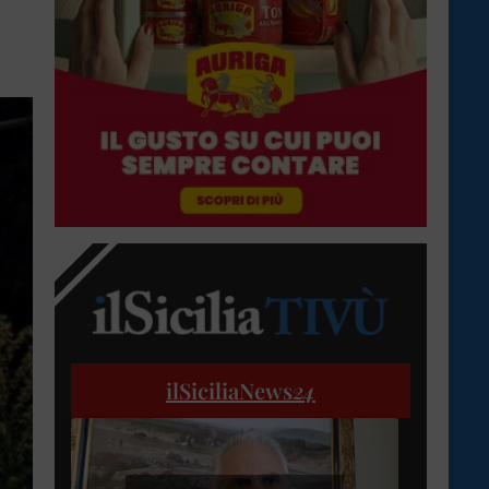
ilSiciliaNews
24