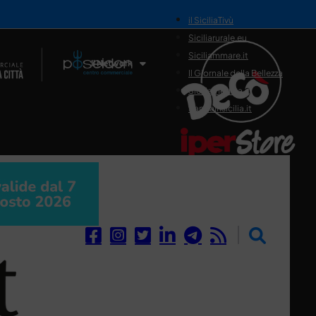
il SiciliaTivù
Siciliarurale.eu
Siciliammare.it
Il Network
Il Giornale della Bellezza
Siciliamedica.it
Sanitainsicilia.it