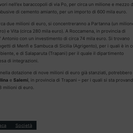
vori nell’ex baraccopoli di via Po, per circa un milione e mezzo d
 abusive di cemento amianto, per un importo di 600 mila euro.
irca due milioni di euro, si concentreranno a Partanna (un milion
uro) e Vita (circa 280 mila euro). A Roccamena, in provincia di
t’ Antonio con un investimento di circa 74 mila euro. Si trovano
rogetti di Menfi e Sambuca di Sicilia (Agrigento), per i quali è in 
iente, e di Salaparuta (Trapani) per il quale il dipartimento
esa di integrazioni.
 nella dotazione di nove milioni di euro già stanziati, potrebbero
lina
e
Salemi
, in provincia di Trapani – per i quali si sta provan
3 milioni di euro.
aca
Società