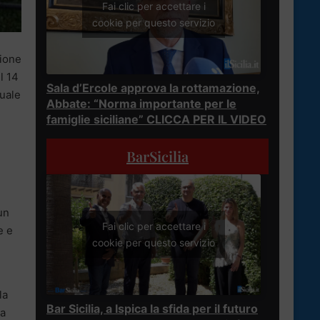
Fai clic per accettare i
cookie per questo servizio
zione
l 14
Sala d’Ercole approva la rottamazione,
quale
Abbate: “Norma importante per le
famiglie siciliane” CLICCA PER IL VIDEO
BarSicilia
un
Fai clic per accettare i
e e
cookie per questo servizio
la
Bar Sicilia, a Ispica la sfida per il futuro
ta