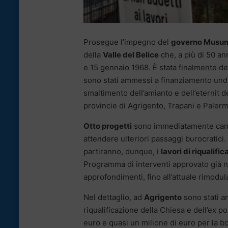
Prosegue l’impegno del
governo Musu
della
Valle del Belice
che, a più di 50 an
e 15 gennaio 1968. È stata finalmente def
sono stati ammessi a finanziamento undic
smaltimento dell’amianto e dell’eternit d
provincie di Agrigento, Trapani e Palerm
Otto progetti
sono immediatamente cantier
attendere ulteriori passaggi burocratici.
partiranno, dunque, i
lavori di riqualifi
Programma di interventi approvato già n
approfondimenti, fino all’attuale rimodul
Nel dettaglio, ad
Agrigento
sono stati a
riqualificazione della Chiesa e dell’ex 
euro e quasi un milione di euro per la b