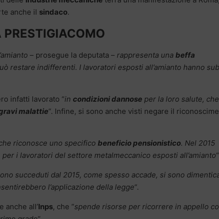
rte anche il
sindaco
.
IA PRESTIGIACOMO
l’amianto
– prosegue la deputata –
rappresenta una
beffa
uò restare indifferenti. I lavoratori esposti all’amianto hanno sub
o infatti lavorato
“
in
condizioni dannose
per la loro salute, che
gravi malattie
“. Infine, si sono anche visti negare il riconoscim
che riconosce uno specifico
beneficio pensionistico
. Nel 2015
 per i lavoratori del settore metalmeccanico esposti all’amianto
“
sono succeduti dal 2015, come spesso accade, si sono dimentica
sentirebbero l’applicazione della legge
“.
e anche all’
Inps
, che “
spende risorse per ricorrere in appello c
 primo grado
“
.