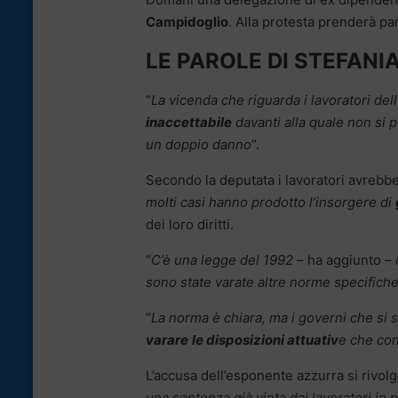
Campidoglio
. Alla protesta prenderà pa
LE PAROLE DI STEFAN
“
La vicenda che riguarda i lavoratori del
inaccettabile
davanti alla quale non si p
un doppio
danno
“.
Secondo la deputata i lavoratori avrebber
molti casi hanno prodotto l’insorgere di
dei loro diritti.
“
C’è una legge del 1992
– ha aggiunto –
sono state varate altre norme specifiche
“
La norma è chiara, ma i governi che si 
varare
le disposizioni attuativ
e che con
L’accusa dell’esponente azzurra si rivolg
una sentenza già vinta dai lavoratori in