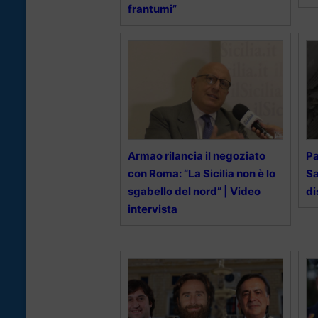
frantumi”
Armao rilancia il negoziato
Pa
con Roma: “La Sicilia non è lo
Sa
sgabello del nord” | Video
di
intervista