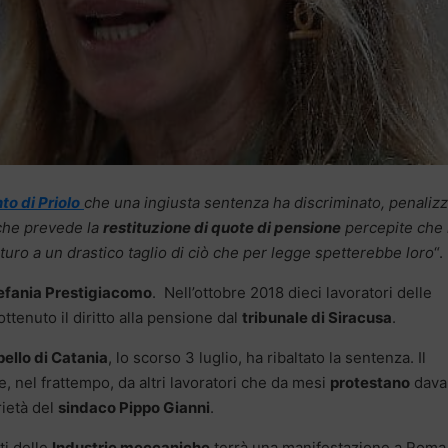
to di Priolo
che una ingiusta sentenza ha discriminato, penaliz
che prevede la
restituzione di quote di pensione
percepite che 
uturo a un drastico taglio di ciò che per legge spetterebbe loro
“.
efania Prestigiacomo
. Nell’ottobre 2018 dieci lavoratori delle
tenuto il diritto alla pensione dal
tribunale di Siracusa
.
pello di Catania
, lo scorso 3 luglio, ha ribaltato la sentenza. Il
e, nel frattempo, da altri lavoratori che da mesi
protestano
dava
rietà del
sindaco Pippo Gianni
.
i delle
Industrie meccaniche
terrà una manifestazione a Roma,