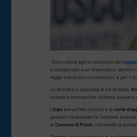
“
Sono vicina agli ex lavoratori dell’
amian
e condannato a un drammatico destino 
legge aveva loro riconosciuto, e per il f
Lo dichiara la deputata di Forza Italia,
St
Industrie meccaniche siciliane avevano ot
L’
Inps
aveva fatto ricorso e la
corte d’ap
giudizio ha bloccato le richieste avanzat
al
Comune di Priolo
, ricevendo la solida
Domani una delegazione di ex dipendent