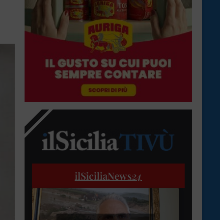
ilSiciliaNews
24