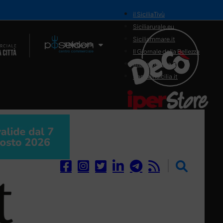
il SiciliaTivù
Siciliarurale.eu
Siciliammare.it
Il Network
Il Giornale della Bellezza
Siciliamedica.it
Sanitainsicilia.it