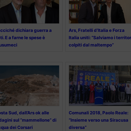
cciché dichiara guerra a
Ars, Fratelli d’Italia e Forza
ti. E a farne le spese è
Italia uniti: “Salviamo i territor
usumeci
colpiti dal maltempo”
sta Sud, dall’Ars ok alle
Comunali 2018, Paolo Reale:
dagini sul “mammellone” di
“Insieme verso una Siracusa
qua dei Corsari
diversa”