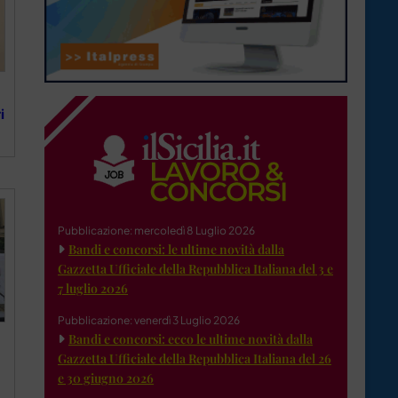
i
Pubblicazione: mercoledì 8 Luglio 2026
Bandi e concorsi: le ultime novità dalla
Gazzetta Ufficiale della Repubblica Italiana del 3 e
7 luglio 2026
Pubblicazione: venerdì 3 Luglio 2026
Bandi e concorsi: ecco le ultime novità dalla
Gazzetta Ufficiale della Repubblica Italiana del 26
e 30 giugno 2026