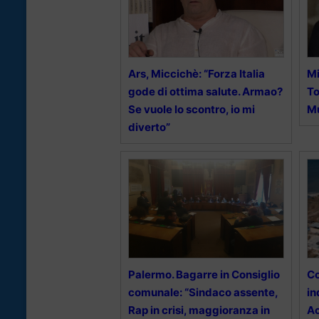
Ars, Miccichè: “Forza Italia
Mi
gode di ottima salute. Armao?
To
Se vuole lo scontro, io mi
M
diverto”
Palermo. Bagarre in Consiglio
Co
comunale: “Sindaco assente,
in
Rap in crisi, maggioranza in
Ac