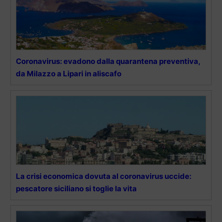
Coronavirus: evadono dalla quarantena preventiva,
da Milazzo a Lipari in aliscafo
La crisi economica dovuta al coronavirus uccide:
pescatore siciliano si toglie la vita