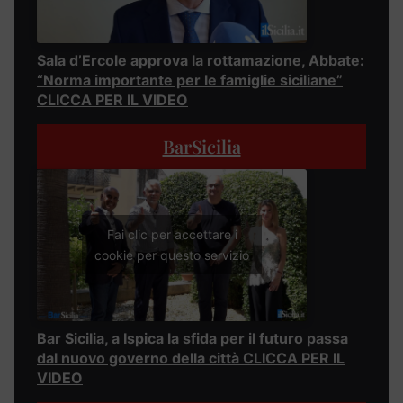
Sala d’Ercole approva la rottamazione, Abbate:
“Norma importante per le famiglie siciliane”
CLICCA PER IL VIDEO
BarSicilia
Fai clic per accettare i
cookie per questo servizio
Bar Sicilia, a Ispica la sfida per il futuro passa
dal nuovo governo della città CLICCA PER IL
VIDEO