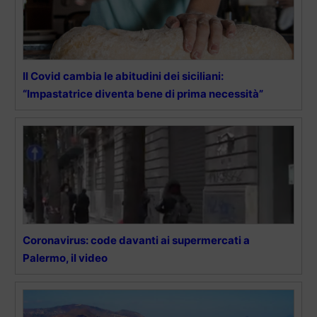
Il Covid cambia le abitudini dei siciliani:
“Impastatrice diventa bene di prima necessità”
Coronavirus: code davanti ai supermercati a
Palermo, il video