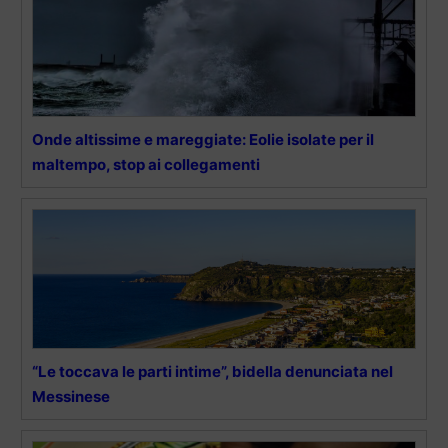
Onde altissime e mareggiate: Eolie isolate per il
maltempo, stop ai collegamenti
“Le toccava le parti intime”, bidella denunciata nel
Messinese