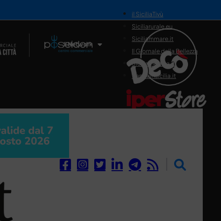
il SiciliaTivù
Siciliarurale.eu
Siciliammare.it
Il Network
Il Giornale della Bellezza
Siciliamedica.it
Sanitainsicilia.it