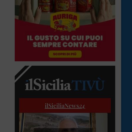
ilSiciliaNews
24