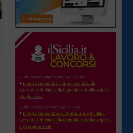
Pubblicazione: mercoledì 8 Luglio 2026
Bandi e concorsi: le ultime novità dalla
Gazzetta Ufficiale della Repubblica Italiana del 3 e
7 luglio 2026
Pubblicazione: venerdì 3 Luglio 2026
Bandi e concorsi: ecco le ultime novità dalla
Gazzetta Ufficiale della Repubblica Italiana del 26
e 30 giugno 2026