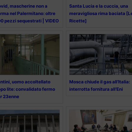
vid, mascherine non a
Santa Lucia e la cuccia, una
rma nel Palermitano: oltre
meravigliosa rima baciata [L
0 pezzi sequestrati | VIDEO
Ricette]
ntini, uomo accoltellato
Mosca chiude il gas all’Italia:
po lite: convalidato fermo
interrotta fornitura all’Eni
r 23enne