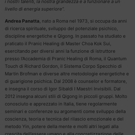
i nostri talenti, la nostra grandezza e a funzionare a un
livello di energia superiore”.
Andrea Panatta
, nato a Roma nel 1973, si occupa da anni
di ricerca spirituale, sviluppo del potenziale psichico,
discipline energetiche e Qigong. In passato ha studiato e
praticato il Pranic Healing di Master Choa Kok Sui,
esercitando per diversi anni la funzione di istruttore
presso l’Accademia di Pranic Healing di Roma, il Quantum
Touch di Richard Gordon, il Sistema Corpo Specchio di
Martin Brofman e diverse altre metodologie energetiche e
di guarigione psichica. Dal 2008 è counselor e forma­tore,
e insegna il corso di Igor Sibaldi I Maestri Invisibili. Dal
2012 insegna alcuni stili di Qigong in piccoli gruppi. Molto
conosciuto e apprezzato in Italia, tiene regolarmente
seminari e conferenze su argomenti come sviluppo della
coscienza, teoria e tecnica del rilascio emozionale e del
metodo Yin, potere della mente e molti altri legati alla
crescita dell’essere umano e alla concretizzazione delle