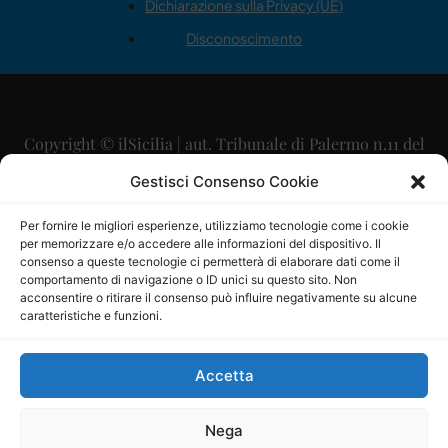
Dichiarazione sulla Privacy (UE)
Disconoscimento
Copyright © ilSicilia | aut. Tribunale di Palermo n.11 del
29/09/2015
Gestisci Consenso Cookie
Editore: Mercurio Comunicazione Soc. Coop. A.R.L.
Per fornire le migliori esperienze, utilizziamo tecnologie come i cookie
per memorizzare e/o accedere alle informazioni del dispositivo. Il
Direttore Editoriale: Maurizio Scaglione
consenso a queste tecnologie ci permetterà di elaborare dati come il
comportamento di navigazione o ID unici su questo sito. Non
Direttore Responsabile: Maria Calabrese
acconsentire o ritirare il consenso può influire negativamente su alcune
caratteristiche e funzioni.
p.zza Sant’Oliva, 9 – 90141 – Palermo – 091335557
P.IVA: 06334930820
Accetta
Mercurio Comunicazione Società Cooperativa a r.l. è
iscritta al Registro degli Operatori di Comunicazione al
Nega