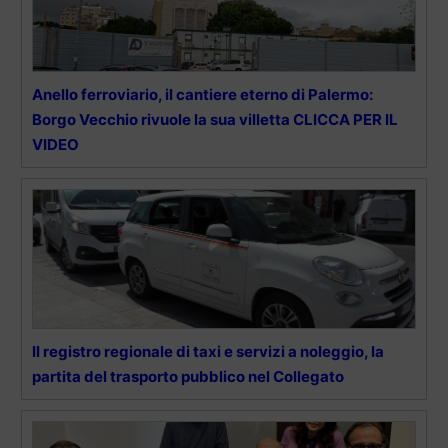
Anello ferroviario, il cantiere eterno di Palermo:
Borgo Vecchio rivuole la sua villetta CLICCA PER IL
VIDEO
Il registro regionale di taxi e servizi a noleggio, la
partita del trasporto pubblico nel Collegato