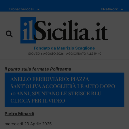
Cronache locali
Il Network
Fondato da Maurizio Scaglione
GIOVEDÌ 6 AGOSTO 2026 - AGGIORNATO ALLE 19:40
Il punto sulla fermata Politeama
ANELLO FERROVIARIO: PIAZZA
SANT’OLIVA ACCOGLIERÀ LE AUTO DOPO
10 ANNI, SPUNTANO LE STRISCE BLU
CLICCA PER IL VIDEO
Pietro Minardi
mercoledì 23 Aprile 2025