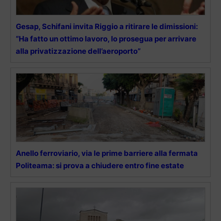
Gesap, Schifani invita Riggio a ritirare le dimissioni:
“Ha fatto un ottimo lavoro, lo prosegua per arrivare
alla privatizzazione dell’aeroporto”
Anello ferroviario, via le prime barriere alla fermata
Politeama: si prova a chiudere entro fine estate