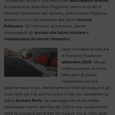
Completato anche il rifacimento del
marciapiede laterale
,
le maestranze della ditta D’Agostino hanno arretrato e
ristretto il perimetro del cantiere, precludendo l’ingresso
all’area in cui si sta lavorando alla futura
fermata
Politeama
. Gli interventi, al momento, stanno
interessando gli
accessi alla futura stazione
e
l’installazione dei servizi telematici
.
L’apertura della struttura è
al momento fissata per
settembre 2025
. Ma per
vedere passare un treno
dalle parti di piazza
Castelnuovo servirà
qualche mese in più. Parallelamente infatti proseguono gli
scavi dalle parti di via Francesco Crispi per completare la
futura
fermata Porto
. Un passaggio che si dovrebbe
completare intorno alle fine del 2025 e che risulta chiave
nella funzionalità dell’anello ferroviario. Ciò al netto degli