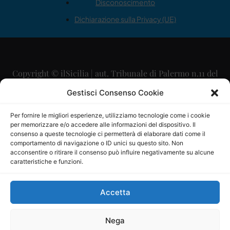
Disconoscimento
Dichiarazione sulla Privacy (UE)
Copyright © ilSicilia | aut. Tribunale di Palermo n.11 del
29/09/2015
Gestisci Consenso Cookie
Editore: Mercurio Comunicazione Soc. Coop. A.R.L.
Per fornire le migliori esperienze, utilizziamo tecnologie come i cookie
per memorizzare e/o accedere alle informazioni del dispositivo. Il
Direttore Editoriale: Maurizio Scaglione
consenso a queste tecnologie ci permetterà di elaborare dati come il
comportamento di navigazione o ID unici su questo sito. Non
Direttore Responsabile: Maria Calabrese
acconsentire o ritirare il consenso può influire negativamente su alcune
caratteristiche e funzioni.
p.zza Sant’Oliva, 9 – 90141 – Palermo – 091335557
P.IVA: 06334930820
Accetta
Mercurio Comunicazione Società Cooperativa a r.l. è
iscritta al Registro degli Operatori di Comunicazione al
Nega