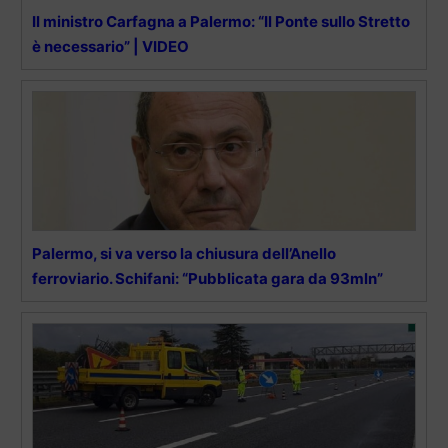
Il ministro Carfagna a Palermo: “Il Ponte sullo Stretto
è necessario” | VIDEO
Palermo, si va verso la chiusura dell’Anello
ferroviario. Schifani: “Pubblicata gara da 93mln”