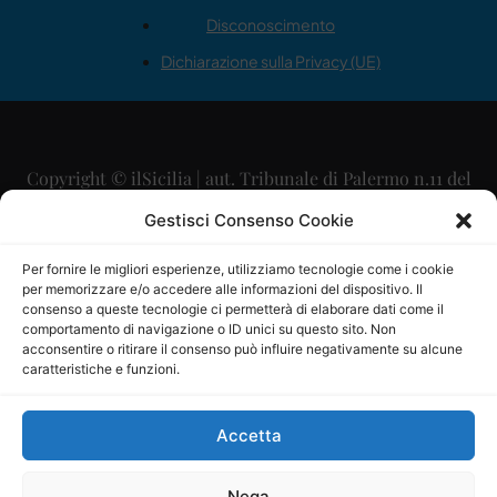
Disconoscimento
Dichiarazione sulla Privacy (UE)
Copyright © ilSicilia | aut. Tribunale di Palermo n.11 del
29/09/2015
Gestisci Consenso Cookie
Editore: Mercurio Comunicazione Soc. Coop. A.R.L.
Per fornire le migliori esperienze, utilizziamo tecnologie come i cookie
per memorizzare e/o accedere alle informazioni del dispositivo. Il
Direttore Editoriale: Maurizio Scaglione
consenso a queste tecnologie ci permetterà di elaborare dati come il
comportamento di navigazione o ID unici su questo sito. Non
Direttore Responsabile: Maria Calabrese
acconsentire o ritirare il consenso può influire negativamente su alcune
caratteristiche e funzioni.
p.zza Sant’Oliva, 9 – 90141 – Palermo – 091335557
P.IVA: 06334930820
Accetta
Mercurio Comunicazione Società Cooperativa a r.l. è
iscritta al Registro degli Operatori di Comunicazione al
Nega