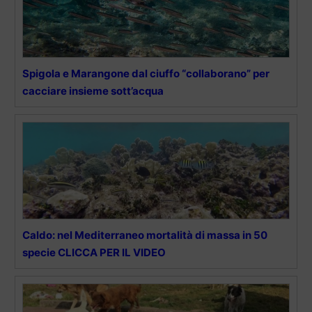
Spigola e Marangone dal ciuffo “collaborano” per
cacciare insieme sott’acqua
Caldo: nel Mediterraneo mortalità di massa in 50
specie CLICCA PER IL VIDEO