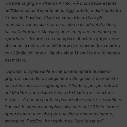
“La balena grigia
– afferma Airoldi –
è una specie estinta
nell’Atlantico da trecento anni. Oggi, infatti, è distribuita tra
il nord del Pacifico: Alaska e zona artica, dove gli
esemplari vanno alla ricerca di cibo e il sud del Pacifico,
bassa California e Messico, dove emigrano in estate per
riprodursi”
. Proprio a un esemplare di balena grigia viene
attribuita la migrazione più lunga di un mammifero marino
con 22mila chilometri. Quella vista 11 anni fa ero lo stesso
esemplare.
“L’ipotesi più plausibile è che un esemplare di balena
grigia, a causa dello scioglimento dei ghiacci, sia riuscito
dalla zona artica a raggiungere l’Atlantico, per poi entrare
nel Mediterraneo dallo stresso di Gibilterra
– conclude
Airoldi -.
A questo punto ci piacerebbe sapere, se quello di
Ponza è lo stesso esemplare avvistato nel 2010 in Israele
oppure uno nuovo che per qualche strano movimento,
ancora nel Pacifico, ha raggiunto il Mediterraneo”
.