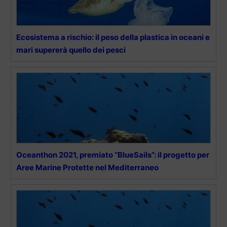
Ecosistema a rischio: il peso della plastica in oceani e
mari supererà quello dei pesci
Oceanthon 2021, premiato “BlueSails”: il progetto per
Aree Marine Protette nel Mediterraneo