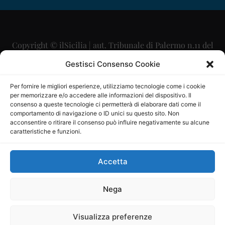
Copyright © ilSicilia | aut. Tribunale di Palermo n.11 del
29/09/2015
Gestisci Consenso Cookie
Editore: Mercurio Comunicazione Soc. Coop. A.R.L.
Per fornire le migliori esperienze, utilizziamo tecnologie come i cookie
per memorizzare e/o accedere alle informazioni del dispositivo. Il
Direttore Editoriale: Maurizio Scaglione
consenso a queste tecnologie ci permetterà di elaborare dati come il
comportamento di navigazione o ID unici su questo sito. Non
Direttore Responsabile: Maria Calabrese
acconsentire o ritirare il consenso può influire negativamente su alcune
caratteristiche e funzioni.
p.zza Sant’Oliva, 9 – 90141 – Palermo – 091335557
P.IVA: 06334930820
Accetta
Mercurio Comunicazione Società Cooperativa a r.l. è
iscritta al Registro degli Operatori di Comunicazione al
Nega
numero 26988
Visualizza preferenze
Sito gestito da
La Digitale srl
–
info@ladigitale.it