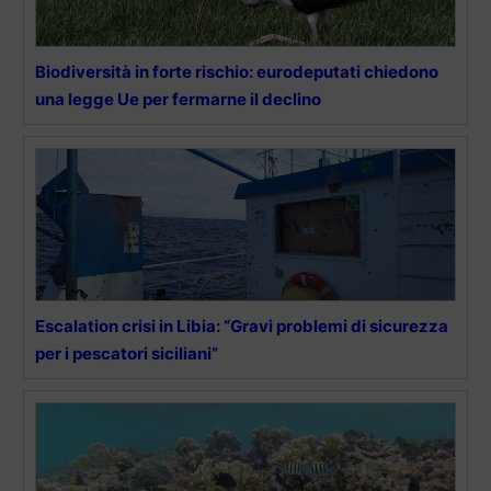
Biodiversità in forte rischio: eurodeputati chiedono
una legge Ue per fermarne il declino
Escalation crisi in Libia: “Gravi problemi di sicurezza
per i pescatori siciliani”