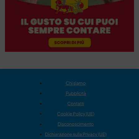
Chi siamo
Pubblicità
Contatti
Cookie Policy (UE)
Disconoscimento
Dichiarazione sulla Privacy (UE)