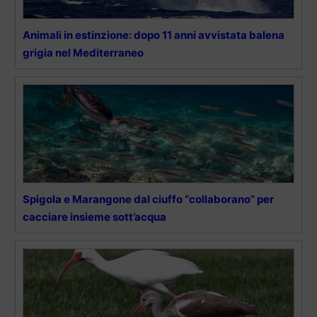
Animali in estinzione: dopo 11 anni avvistata balena
grigia nel Mediterraneo
Spigola e Marangone dal ciuffo “collaborano” per
cacciare insieme sott’acqua