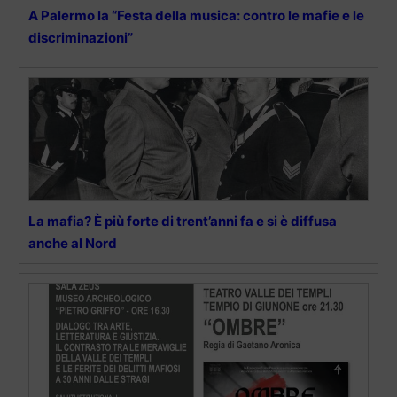
A Palermo la “Festa della musica: contro le mafie e le
discriminazioni”
La mafia? È più forte di trent’anni fa e si è diffusa
anche al Nord