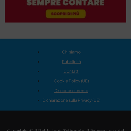
Chi siamo
Pubblicità
Contatti
Cookie Policy (UE)
Disconoscimento
Dichiarazione sulla Privacy (UE)
Copyright © ilSicilia | aut. Tribunale di Palermo n.11 del