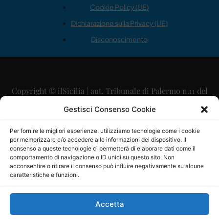
Cookie Policy (UE)
Dichiarazione sulla Privacy (UE)
Disconoscimento
Copyright © ilSicilia | aut. Tribunale di Palermo n.11 del
29/09/2015
Gestisci Consenso Cookie
Editore: Mercurio Comunicazione Soc. Coop. A.R.L.
Per fornire le migliori esperienze, utilizziamo tecnologie come i cookie
per memorizzare e/o accedere alle informazioni del dispositivo. Il
Direttore Editoriale: Maurizio Scaglione
consenso a queste tecnologie ci permetterà di elaborare dati come il
comportamento di navigazione o ID unici su questo sito. Non
Direttore Responsabile: Maria Calabrese
acconsentire o ritirare il consenso può influire negativamente su alcune
caratteristiche e funzioni.
p.zza Sant’Oliva, 9 – 90141 – Palermo – 091335557
P.IVA: 06334930820
Accetta
Mercurio Comunicazione Società Cooperativa a r.l. è