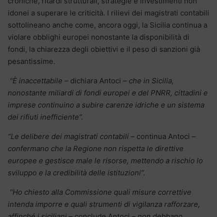
croniche, ritardi strutturali, strategie e investimenti non
idonei a superare le criticità.
I rilievi dei magistrati contabili
sottolineano anche come, ancora oggi, la Sicilia continua a
violare obblighi europei nonostante la disponibilità di
fondi, la chiarezza degli obiettivi e il peso di sanzioni già
pesantissime.
“È inaccettabile –
dichiara Antoci
– che in Sicilia,
nonostante miliardi di fondi europei e del PNRR, cittadini e
imprese continuino a subire carenze idriche e un sistema
dei rifiuti inefficiente”.
“Le delibere dei magistrati contabili –
continua Antoci
–
confermano che la Regione non rispetta le direttive
europee e gestisce male le risorse, mettendo a rischio lo
sviluppo e la credibilità delle istituzioni”.
“Ho chiesto alla Commissione quali misure correttive
intenda imporre e quali strumenti di vigilanza rafforzare,
affinché i siciliani –
conclude Antoci
– non debbano