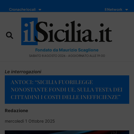
Cronache locali
Il Network
Fondato da Maurizio Scaglione
SABATO 8 AGOSTO 2026 - AGGIORNATO ALLE 19:00
Le interrogazioni
ANTOCI: “SICILIA FUORILEGGE
NONOSTANTE FONDI UE. SULLA TESTA DEI
CITTADINI I COSTI DELLE INEFFICIENZE”
Redazione
mercoledì 1 Ottobre 2025