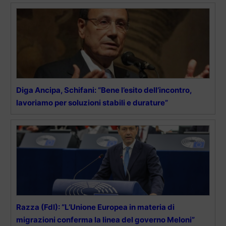
Diga Ancipa, Schifani: “Bene l’esito dell’incontro,
lavoriamo per soluzioni stabili e durature”
Razza (FdI): “L’Unione Europea in materia di
migrazioni conferma la linea del governo Meloni”