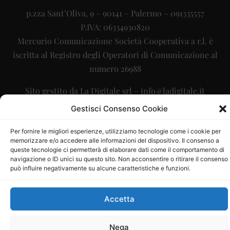
p.zza Sant’Oliva, 9 – 90141 – Palermo – 091335557
P.IVA: 06334930820
Mercurio Comunicazione Società Cooperativa a r.l. è
iscritta al Registro degli Operatori di Comunicazione al
numero 26988
Sito gestito da
La Digitale srl
–
info@ladigitale.it
Gestisci Consenso Cookie
Per fornire le migliori esperienze, utilizziamo tecnologie come i cookie per
memorizzare e/o accedere alle informazioni del dispositivo. Il consenso a
queste tecnologie ci permetterà di elaborare dati come il comportamento di
navigazione o ID unici su questo sito. Non acconsentire o ritirare il consenso
può influire negativamente su alcune caratteristiche e funzioni.
Accetta
Nega