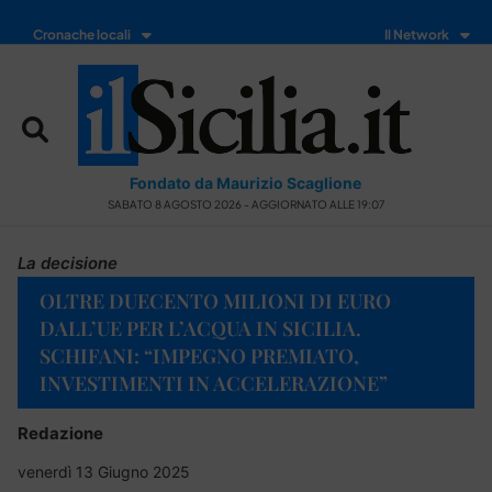
Cronache locali
Il Network
Fondato da Maurizio Scaglione
SABATO 8 AGOSTO 2026 - AGGIORNATO ALLE 19:07
La decisione
OLTRE DUECENTO MILIONI DI EURO
DALL’UE PER L’ACQUA IN SICILIA.
SCHIFANI: “IMPEGNO PREMIATO,
INVESTIMENTI IN ACCELERAZIONE”
Redazione
venerdì 13 Giugno 2025