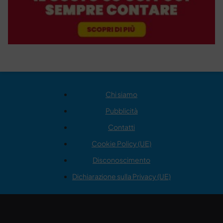
Chi siamo
Pubblicità
Contatti
Cookie Policy (UE)
Disconoscimento
Dichiarazione sulla Privacy (UE)