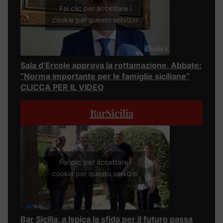
Fai clic per accettare i
cookie per questo servizio
Sala d’Ercole approva la rottamazione, Abbate:
“Norma importante per le famiglie siciliane”
CLICCA PER IL VIDEO
BarSicilia
Fai clic per accettare i
cookie per questo servizio
Bar Sicilia, a Ispica la sfida per il futuro passa