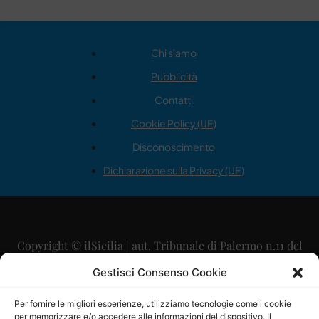
Chi siamo
Pubblicità
Contatti
Cookie Policy (UE)
Disconoscimento
Dichiarazione sulla Privacy (UE)
Copyright © ilSicilia | aut. Tribunale di Palermo n.11 del
29/09/2015
Gestisci Consenso Cookie
Editore: Mercurio Comunicazione Soc. Coop. A.R.L.
Per fornire le migliori esperienze, utilizziamo tecnologie come i cookie
per memorizzare e/o accedere alle informazioni del dispositivo. Il