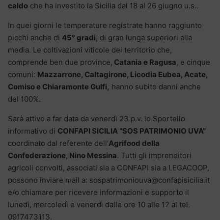
caldo
che ha investito la Sicilia dal 18 al 26 giugno u.s..
In quei giorni le temperature registrate hanno raggiunto
picchi anche di
45° gradi
, di gran lunga superiori alla
media. Le coltivazioni viticole del territorio che,
comprende ben due province,
Catania e Ragusa
, e cinque
comuni:
Mazzarrone, Caltagirone, Licodia Eubea, Acate,
Comiso e Chiaramonte Gulfi,
hanno subito danni anche
del 100%.
Sarà attivo a far data da venerdì 23 p.v. lo Sportello
informativo di
CONFAPI SICILIA “SOS PATRIMONIO UVA”
coordinato dal referente dell’
Agrifood della
Confederazione, Nino Messina
. Tutti gli imprenditori
agricoli convolti, associati sia a CONFAPI sia a LEGACOOP,
possono inviare mail a: sospatrimoniouva@confapisicilia.it
e/o chiamare per ricevere informazioni e supporto il
lunedì, mercoledì e venerdì dalle ore 10 alle 12 al tel.
0917473113.