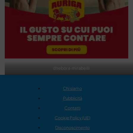
dhebora mirabelli
Chi siamo
Pubblicità
Contatti
Cookie Policy (UE)
Disconoscimento