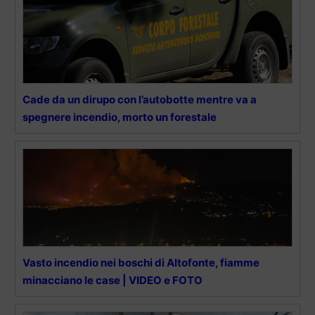
Cade da un dirupo con l’autobotte mentre va a
spegnere incendio, morto un forestale
Vasto incendio nei boschi di Altofonte, fiamme
minacciano le case | VIDEO e FOTO