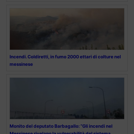
Incendi. Coldiretti, in fumo 2000 ettari di colture nel
messinese
Monito del deputato Barbagallo: “Gli incendi nel
Messinese rivelano la vulnerabilità del sistema