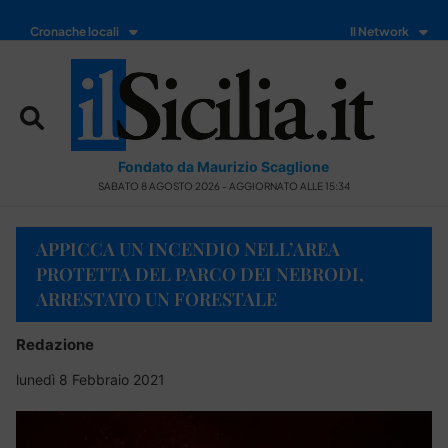
Cronache locali
Il Network
Fondato da Maurizio Scaglione
SABATO 8 AGOSTO 2026 - AGGIORNATO ALLE 15:34
APPICCA UN INCENDIO NELL’AREA
PROTETTA DEL PARCO DEI NEBRODI,
ARRESTATO UN FORESTALE
Redazione
lunedì 8 Febbraio 2021