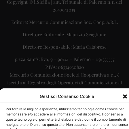
Copyright © ilSicilia | aut. Tribunale di Palermo n.11 del
29/09/2015
Editore: Mercurio Comunicazione Soc. Coop. A.R.L.
Direttore Editoriale: Maurizio Scaglione
Direttore Responsabile: Maria Calabrese
p.zza Sant’Oliva, 9 – 90141 – Palermo – 091335557
P.IVA: 06334930820
Mercurio Comunicazione Società Cooperativa a r.l. è
iscritta al Registro degli Operatori di Comunicazione al
numero 26988
Gestisci Consenso Cookie
Sito gestito da
La Digitale srl
–
info@ladigitale.it
Per fornire le migliori esperienze, utilizziamo tecnologie come i cookie per
memorizzare e/o accedere alle informazioni del dispositivo. Il consenso a
queste tecnologie ci permetterà di elaborare dati come il comportamento di
navigazione o ID unici su questo sito. Non acconsentire o ritirare il consenso