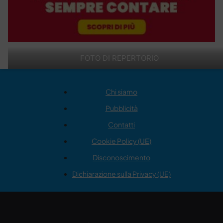
FOTO DI REPERTORIO
Chi siamo
Pubblicità
Contatti
Cookie Policy (UE)
Disconoscimento
Dichiarazione sulla Privacy (UE)