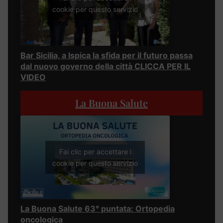
cookie per questo servizio
Bar Sicilia, a Ispica la sfida per il futuro passa
dal nuovo governo della città CLICCA PER IL
VIDEO
La Buona Salute
Fai clic per accettare i
cookie per questo servizio
La Buona Salute 63° puntata: Ortopedia
oncologica