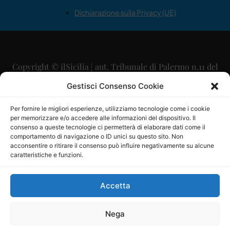
Dichiarazione sulla Privacy (UE)
Copyright © ilSicilia | aut. Tribunale di Palermo n.11 del
29/09/2015
Gestisci Consenso Cookie
Editore: Mercurio Comunicazione Soc. Coop. A.R.L.
Per fornire le migliori esperienze, utilizziamo tecnologie come i cookie
per memorizzare e/o accedere alle informazioni del dispositivo. Il
Direttore Editoriale: Maurizio Scaglione
consenso a queste tecnologie ci permetterà di elaborare dati come il
comportamento di navigazione o ID unici su questo sito. Non
Direttore Responsabile: Maria Calabrese
acconsentire o ritirare il consenso può influire negativamente su alcune
caratteristiche e funzioni.
p.zza Sant’Oliva, 9 – 90141 – Palermo – 091335557
P.IVA: 06334930820
Accetta
Mercurio Comunicazione Società Cooperativa a r.l. è
iscritta al Registro degli Operatori di Comunicazione al
Nega
numero 26988