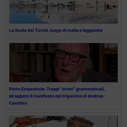
La Scala dei Turchi, luogo di malìa e leggenda
Porto Empedocle: Troppi “orrori” grammaticali,
strappato il manifesto del trigesimo di Andrea
Camilleri